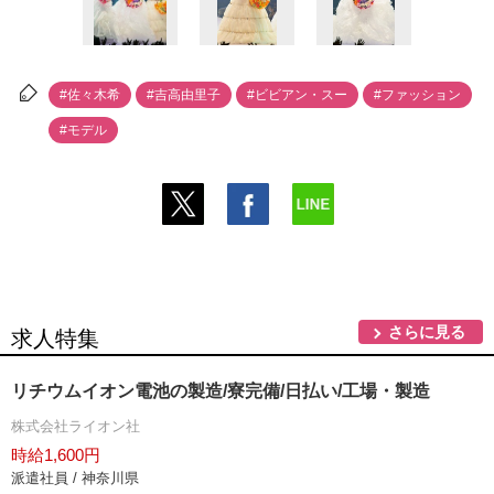
#佐々木希
#吉高由里子
#ビビアン・スー
#ファッション
#モデル
さらに見る
求人特集
リチウムイオン電池の製造/寮完備/日払い/工場・製造
株式会社ライオン社
時給1,600円
派遣社員 / 神奈川県