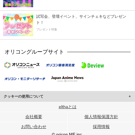
試写会、登壇イベント、サインチェキなどプレゼン
ト！
プレゼント特集
オリコングループサイト
クッキーの使用について
このサイトでは Cookie を使用して、ユーザーに合わせたコンテンツや広告の
elthaとは
表示、ソーシャル メディア機能の提供、広告の表示回数やクリック数の測定を
会社概要
個人情報保護方針
行っています。
また、ユーザーによるサイトの利用状況についても情報を収集し、ソーシャル
お問い合わせ
採用情報
メディアや広告配信、データ解析の各パートナーに提供しています。
各パートナーは、この情報とユーザーが各パートナーに提供した他の情報や、
© oricon ME inc.