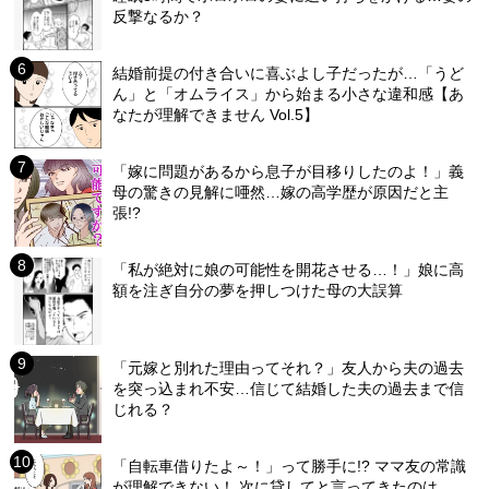
反撃なるか？
結婚前提の付き合いに喜ぶよし子だったが…「うど
ん」と「オムライス」から始まる小さな違和感【あ
なたが理解できません Vol.5】
「嫁に問題があるから息子が目移りしたのよ！」義
母の驚きの見解に唖然…嫁の高学歴が原因だと主
張!?
「私が絶対に娘の可能性を開花させる…！」娘に高
額を注ぎ自分の夢を押しつけた母の大誤算
「元嫁と別れた理由ってそれ？」友人から夫の過去
を突っ込まれ不安…信じて結婚した夫の過去まで信
じれる？
「自転車借りたよ～！」って勝手に!? ママ友の常識
が理解できない！ 次に貸してと言ってきたのは…