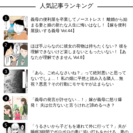
人気記事ランキング
義母の便利屋を卒業してノーストレス！ 離婚から始
まる妻と娘の新たな人生に悔いはなし！【嫁を便利
屋扱いする義母 Vol.44】
ほぼ手ぶらなのに彼女の荷物は持ちたくない？ 彼を
理解できないけど楽しまないともったいない！【あ
なたが理解できません Vol.8】
「あら、ごめんなさいね？」って絶対悪いと思って
ないでしょ…！ 私の畑に平然と踏み入る隣人…無
視？悪意？その行動にモヤモヤが止まらない
「義母の発言が許せない…！」嫁が義母に怒り爆
発！ 夫は仕方ないと言うけれど諦めるべき？
「うるさいから子どもを連れて外に行って？」夫が
睡眠3時間でボロボロの妻に追い打ちをかける…妻の