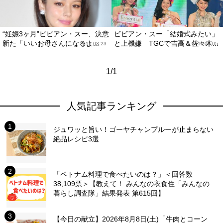
“妊娠3ヶ月”ビビアン・スー、決意
ビビアン・スー「結婚式みたい」
新た「いいお母さんになるよ...
と上機嫌 TGCで吉高＆佐々木...
2015.03.23
2011.03.05
1/1
人気記事ランキング
ジュワッと旨い！ゴーヤチャンプルーが止まらない
絶品レシピ3選
「ベトナム料理で食べたいのは？」＜回答数
38,109票＞【教えて！ みんなの衣食住「みんなの
暮らし調査隊」結果発表 第615回】
【今日の献立】2026年8月8日(土)「牛肉とコーン