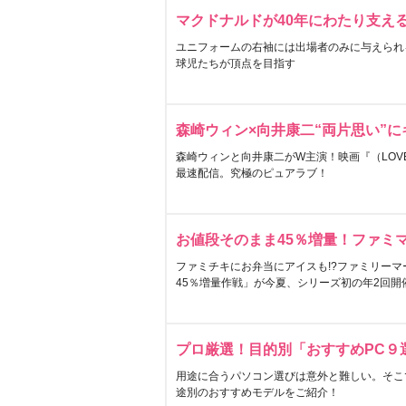
マクドナルドが40年にわたり支え
ユニフォームの右袖には出場者のみに与えられ
球児たちが頂点を目指す
森崎ウィン×向井康二“両片思い”
森崎ウィンと向井康二がW主演！映画『（LOVE S
最速配信。究極のピュアラブ！
お値段そのまま45％増量！ファミ
ファミチキにお弁当にアイスも!?ファミリーマ
45％増量作戦」が今夏、シリーズ初の年2回開
プロ厳選！目的別「おすすめPC９
用途に合うパソコン選びは意外と難しい。そこ
途別のおすすめモデルをご紹介！