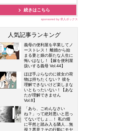
続きはこちら
sponsored by 求人ボックス
人気記事ランキング
義母の便利屋を卒業してノ
ーストレス！ 離婚から始
まる妻と娘の新たな人生に
悔いはなし！【嫁を便利屋
扱いする義母 Vol.44】
ほぼ手ぶらなのに彼女の荷
物は持ちたくない？ 彼を
理解できないけど楽しまな
いともったいない！【あな
たが理解できません
Vol.8】
「あら、ごめんなさい
ね？」って絶対悪いと思っ
てないでしょ…！ 私の畑
に平然と踏み入る隣人…無
視？悪意？その行動にモヤ