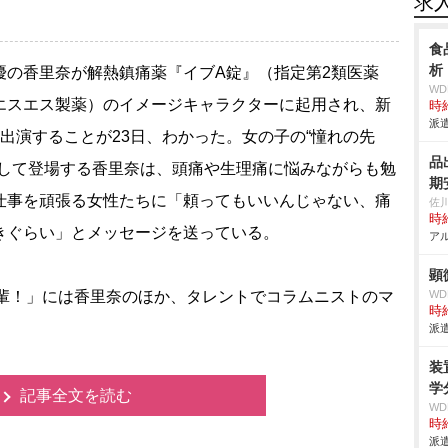
求
食
析
の香里奈が解熱鎮痛薬『イブA錠』（指定第2類医薬
W
エスエス製薬）のイメージキャラクターに起用され、新
時給
派遣
に出演することが23日、わかった。女の子の“憧れの先
品
として登場する香里奈は、頭痛や生理痛に悩みながらも勉
期
仕事を頑張る女性たちに「頼ってもいいんじゃない、痛
佐
時給
きぐらい」とメッセージを送っている。
アル
顕
輩！」には香里奈のほか、タレントでコラムニストのマ
W
時給
派遣
装
学
記事全文を読む
W
時給
派遣