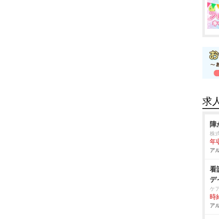
求
障
株
年収
アル
看
デ
ケ
時給
アル