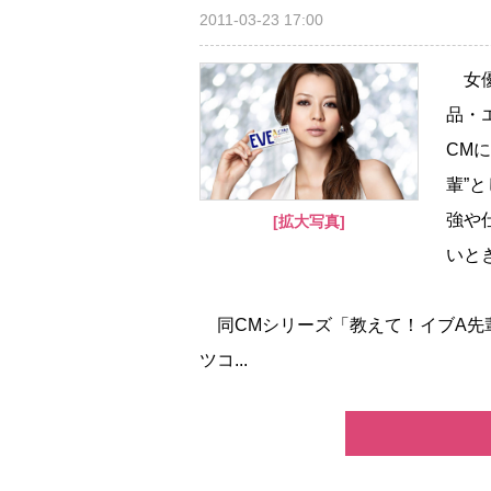
2011-03-23 17:00
女優
品・
CM
輩”
強や
[拡大写真]
いと
同CMシリーズ「教えて！イブA先
ツコ...