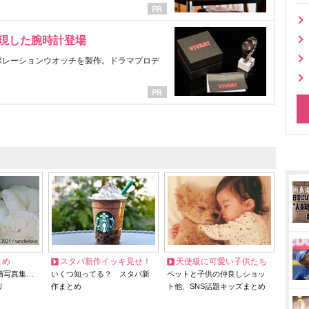
表現した腕時計登場
ラボレーションウオッチを製作。ドラマプロデ
とめ
スタバ新作イッキ見せ！
天使級に可愛い子供たち
猫写真集…
いくつ知ってる？ スタバ新
ペットと子供の仲良しショッ
リ
作まとめ
ト他、SNS話題キッズまとめ