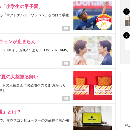
る「小学生の甲子園」
る「マクドナルド・ワッペン」をつけて学童
にキュンが止まらん！
ONG）』が8／５よりJ:COM STREAMで
マ夏の大盤振る舞い
ートの人気企画「お値段そのまま おかわり
催！
選」とは？
で、マウスコンピューターの製品担当者が用
登