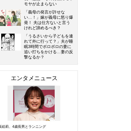
モヤが止まらない
「義母の発言が許せな
い…！」嫁が義母に怒り爆
発！ 夫は仕方ないと言う
けれど諦めるべき？
「うるさいから子どもを連
れて外に行って？」夫が睡
眠3時間でボロボロの妻に
追い打ちをかける…妻の反
撃なるか？
エンタメニュース
坂絵莉、4歳長男とランニング