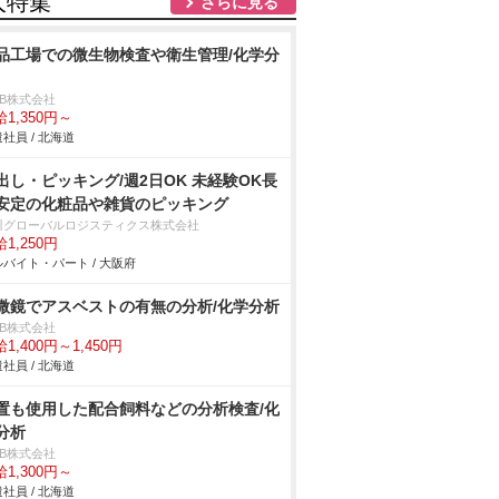
人特集
さらに見る
品工場での微生物検査や衛生管理/化学分
DB株式会社
1,350円～
社員 / 北海道
出し・ピッキング/週2日OK 未経験OK長
安定の化粧品や雑貨のピッキング
川グローバルロジスティクス株式会社
1,250円
バイト・パート / 大阪府
微鏡でアスベストの有無の分析/化学分析
DB株式会社
1,400円～1,450円
社員 / 北海道
置も使用した配合飼料などの分析検査/化
分析
DB株式会社
1,300円～
社員 / 北海道