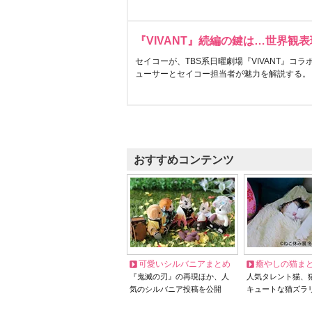
『VIVANT』続編の鍵は…世界観
セイコーが、TBS系日曜劇場『VIVANT』コ
ューサーとセイコー担当者が魅力を解説する。
おすすめコンテンツ
可愛いシルバニアまとめ
癒やしの猫ま
『鬼滅の刃』の再現ほか、人
人気タレント猫、
気のシルバニア投稿を公開
キュートな猫ズラ