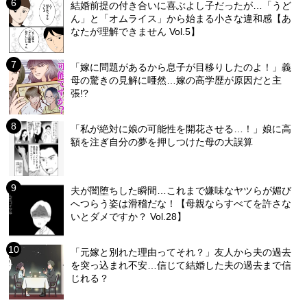
結婚前提の付き合いに喜ぶよし子だったが…「うど
ん」と「オムライス」から始まる小さな違和感【あ
なたが理解できません Vol.5】
「嫁に問題があるから息子が目移りしたのよ！」義
母の驚きの見解に唖然…嫁の高学歴が原因だと主
張!?
「私が絶対に娘の可能性を開花させる…！」娘に高
額を注ぎ自分の夢を押しつけた母の大誤算
夫が闇堕ちした瞬間…これまで嫌味なヤツらが媚び
へつらう姿は滑稽だな！【母親ならすべてを許さな
いとダメですか？ Vol.28】
「元嫁と別れた理由ってそれ？」友人から夫の過去
を突っ込まれ不安…信じて結婚した夫の過去まで信
じれる？