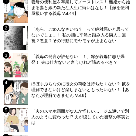
義母の便利屋を卒業してノーストレス！ 離婚から始
まる妻と娘の新たな人生に悔いはなし！【嫁を便利
屋扱いする義母 Vol.44】
「あら、ごめんなさいね？」って絶対悪いと思って
ないでしょ…！ 私の畑に平然と踏み入る隣人…無
視？悪意？その行動にモヤモヤが止まらない
「義母の発言が許せない…！」嫁が義母に怒り爆
発！ 夫は仕方ないと言うけれど諦めるべき？
ほぼ手ぶらなのに彼女の荷物は持ちたくない？ 彼を
理解できないけど楽しまないともったいない！【あ
なたが理解できません Vol.8】
「夫のスマホ画面がなんか怪しい…」ジム通いで別
人のように変わった!? 夫が隠していた衝撃の事実と
は