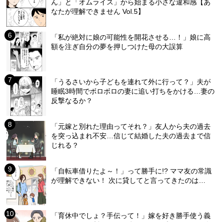
ん」と「オムライス」から始まる小さな違和感【あ
なたが理解できません Vol.5】
「私が絶対に娘の可能性を開花させる…！」娘に高
額を注ぎ自分の夢を押しつけた母の大誤算
「うるさいから子どもを連れて外に行って？」夫が
睡眠3時間でボロボロの妻に追い打ちをかける…妻の
反撃なるか？
「元嫁と別れた理由ってそれ？」友人から夫の過去
を突っ込まれ不安…信じて結婚した夫の過去まで信
じれる？
「自転車借りたよ～！」って勝手に!? ママ友の常識
が理解できない！ 次に貸してと言ってきたのは…
「育休中でしょ？手伝って！」嫁を好き勝手使う義