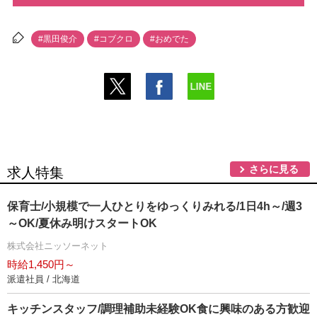
#黒田俊介
#コブクロ
#おめでた
さらに見る
求人特集
保育士/小規模で一人ひとりをゆっくりみれる/1日4h～/週3
～OK/夏休み明けスタートOK
株式会社ニッソーネット
時給1,450円～
派遣社員 / 北海道
キッチンスタッフ/調理補助未経験OK食に興味のある方歓迎