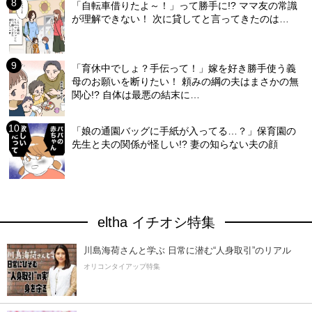
「自転車借りたよ～！」って勝手に!? ママ友の常識
が理解できない！ 次に貸してと言ってきたのは…
「育休中でしょ？手伝って！」嫁を好き勝手使う義
母のお願いを断りたい！ 頼みの綱の夫はまさかの無
関心!? 自体は最悪の結末に…
「娘の通園バッグに手紙が入ってる…？」保育園の
先生と夫の関係が怪しい!? 妻の知らない夫の顔
eltha イチオシ特集
川島海荷さんと学ぶ 日常に潜む“人身取引”のリアル
オリコンタイアップ特集