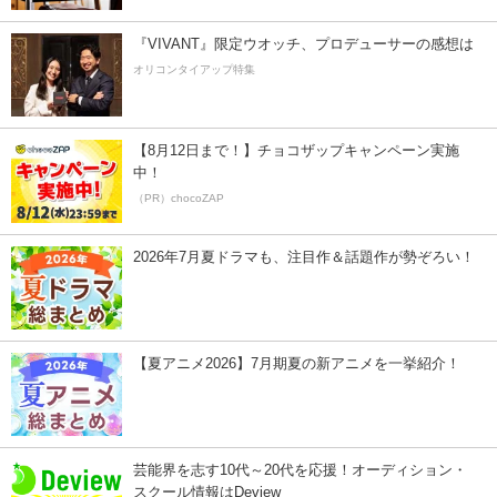
『VIVANT』限定ウオッチ、プロデューサーの感想は
オリコンタイアップ特集
【8月12日まで！】チョコザップキャンペーン実施
中！
（PR）chocoZAP
2026年7月夏ドラマも、注目作＆話題作が勢ぞろい！
【夏アニメ2026】7月期夏の新アニメを一挙紹介！
芸能界を志す10代～20代を応援！オーディション・
スクール情報はDeview