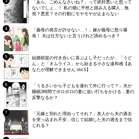
「あら、ごめんなさいね？」って絶対悪いと思って
ないでしょ…！ 私の畑に平然と踏み入る隣人…無
視？悪意？その行動にモヤモヤが止まらない
「義母の発言が許せない…！」嫁が義母に怒り爆
発！ 夫は仕方ないと言うけれど諦めるべき？
結婚前提の付き合いに喜ぶよし子だったが…「うど
ん」と「オムライス」から始まる小さな違和感【あ
なたが理解できません Vol.5】
「うるさいから子どもを連れて外に行って？」夫が
睡眠3時間でボロボロの妻に追い打ちをかける…妻の
反撃なるか？
「元嫁と別れた理由ってそれ？」友人から夫の過去
を突っ込まれ不安…信じて結婚した夫の過去まで信
じれる？