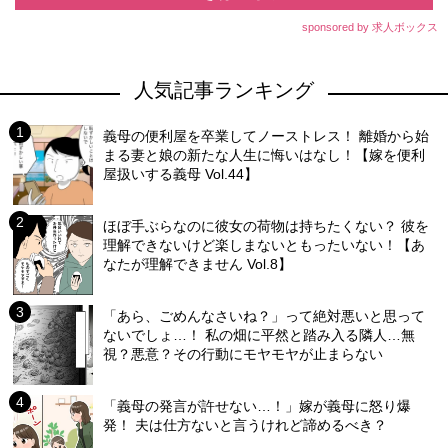
sponsored by 求人ボックス
人気記事ランキング
義母の便利屋を卒業してノーストレス！ 離婚から始
まる妻と娘の新たな人生に悔いはなし！【嫁を便利
屋扱いする義母 Vol.44】
ほぼ手ぶらなのに彼女の荷物は持ちたくない？ 彼を
理解できないけど楽しまないともったいない！【あ
なたが理解できません Vol.8】
「あら、ごめんなさいね？」って絶対悪いと思って
ないでしょ…！ 私の畑に平然と踏み入る隣人…無
視？悪意？その行動にモヤモヤが止まらない
「義母の発言が許せない…！」嫁が義母に怒り爆
発！ 夫は仕方ないと言うけれど諦めるべき？