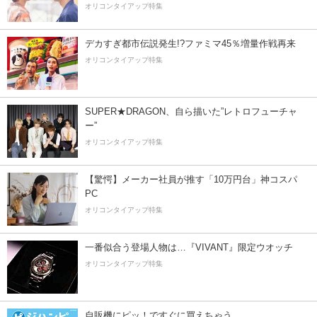
オリコンタイアップ特集
デカすぎ都市伝説発生!?ファミマ45％増量作戦再来
オリコンタイアップ特集
SUPER★DRAGON、自ら描いた”レトロフューチャ
ー”
オリコンタイアップ特集
【驚愕】メーカー社員が推す「10万円台」神コスパ
PC
オリコンタイアップ特集
一番似合う登場人物は…『VIVANT』限定ウオッチ
オリコンタイアップ特集
自販機にピッ！ですぐに買えちゃう