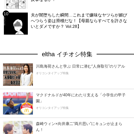
夫が闇堕ちした瞬間…これまで嫌味なヤツらが媚び
へつらう姿は滑稽だな！【母親ならすべてを許さな
いとダメですか？ Vol.28】
eltha イチオシ特集
川島海荷さんと学ぶ 日常に潜む“人身取引”のリアル
オリコンタイアップ特集
マクドナルドが40年にわたり支える「小学生の甲子
園」
オリコンタイアップ特集
森崎ウィン×向井康二“両片思い”にキュンが止まら
ん！