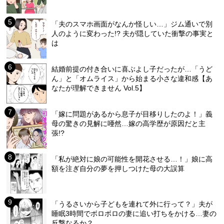
「夫のスマホ画面がなんか怪しい…」ジム通いで別
人のように変わった!? 夫が隠していた衝撃の事実と
は
結婚前提の付き合いに喜ぶよし子だったが…「うど
ん」と「オムライス」から始まる小さな違和感【あ
なたが理解できません Vol.5】
「嫁に問題があるから息子が目移りしたのよ！」義
母の驚きの見解に唖然…嫁の高学歴が原因だと主
張!?
「私が絶対に娘の可能性を開花させる…！」娘に高
額を注ぎ自分の夢を押しつけた母の大誤算
「うるさいから子どもを連れて外に行って？」夫が
睡眠3時間でボロボロの妻に追い打ちをかける…妻の
反撃なるか？