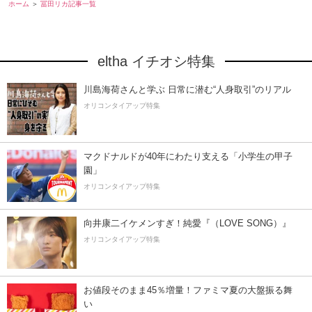
ホーム
冨田リカ記事一覧
eltha イチオシ特集
川島海荷さんと学ぶ 日常に潜む“人身取引”のリアル
オリコンタイアップ特集
マクドナルドが40年にわたり支える「小学生の甲子
園」
オリコンタイアップ特集
向井康二イケメンすぎ！純愛『（LOVE SONG）』
オリコンタイアップ特集
お値段そのまま45％増量！ファミマ夏の大盤振る舞
い