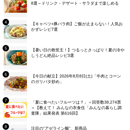
8選～ドリンク・デザート・サラダまで楽しめる
【キャベツ×豚バラ肉】ご飯が止まらない！人気お
かずレシピ7選
【暑い日の救世主！】つるっとさっぱり！夏の冷や
しうどん絶品レシピ3選
【今日の献立】2026年8月8日(土)「牛肉とコーン
のガリバタ炒め」
「夏に食べたいフルーツは？」＜回答数38,274票
＞【教えて！ みんなの衣食住「みんなの暮らし調
査隊」結果発表 第616回】
注目の“アゼライン酸”、新商品