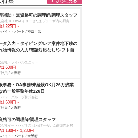
人特集
さらに見る
理補助・無資格可の調理師/調理スタッフ
式会社HITOWA イリーゼたまプラーザ内の厨房
1,225円～
バイト・パート / 神奈川県
ータ入力・タイピング/レア案件地下鉄の
れ物情報の入力/電話対応なし/シフト自
式会社トライバルユニット
1,600円
社員 / 大阪府
般事務・OA事務/未経験OK月26万残業
なめ一般事務年休126日
ンパワーグループ株式会社
1,600円～
社員 / 大阪府
資格可の調理師/調理スタッフ
式会社イートハピネス はっぴーらいふ高槻内厨房
1,180円～1,280円
バイト・パート / 大阪府