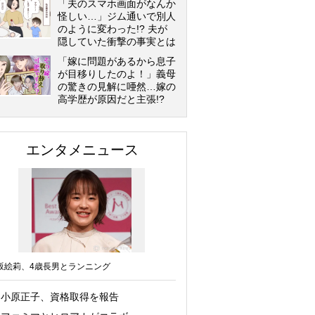
「夫のスマホ画面がなんか
怪しい…」ジム通いで別人
のように変わった!? 夫が
隠していた衝撃の事実とは
「嫁に問題があるから息子
が目移りしたのよ！」義母
の驚きの見解に唖然…嫁の
高学歴が原因だと主張!?
エンタメニュース
坂絵莉、4歳長男とランニング
小原正子、資格取得を報告