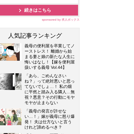
続きはこちら
sponsored by 求人ボックス
人気記事ランキング
義母の便利屋を卒業してノ
ーストレス！ 離婚から始
まる妻と娘の新たな人生に
悔いはなし！【嫁を便利屋
扱いする義母 Vol.44】
「あら、ごめんなさい
ね？」って絶対悪いと思っ
てないでしょ…！ 私の畑
に平然と踏み入る隣人…無
視？悪意？その行動にモヤ
モヤが止まらない
「義母の発言が許せな
い…！」嫁が義母に怒り爆
発！ 夫は仕方ないと言う
けれど諦めるべき？