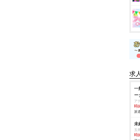
求
一
ー
ア
時給
派遣
未
玉
時給