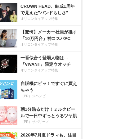
CROWN HEAD、結成1周年
で見えた”バンドらしさ”
オリコンタイアップ特集
【驚愕】メーカー社員が推す
「10万円台」神コスパPC
オリコンタイアップ特集
一番似合う登場人物は…
『VIVANT』限定ウオッチ
オリコンタイアップ特集
自販機にピッ！ですぐに買え
ちゃう
（PR）ジハンピ
朝1分貼るだけ！ミルクピー
ルで一日中ずっとうるツヤ肌
（PR）サボリーノ
2026年7月夏ドラマも、注目