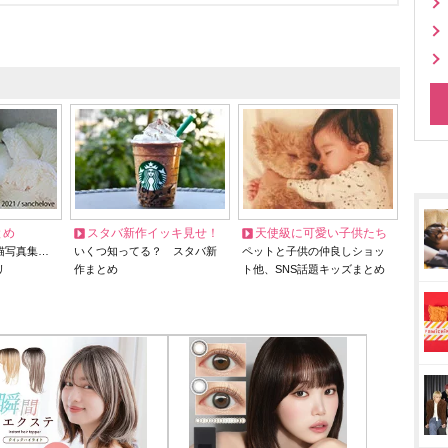
とめ
スタバ新作イッキ見せ！
天使級に可愛い子供たち
猫写真集…
いくつ知ってる？ スタバ新
ペットと子供の仲良しショッ
リ
作まとめ
ト他、SNS話題キッズまとめ