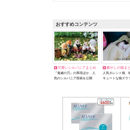
おすすめコンテンツ
可愛いシルバニアまとめ
癒やしの猫ま
『鬼滅の刃』の再現ほか、人
人気タレント猫、
気のシルバニア投稿を公開
キュートな猫ズラ