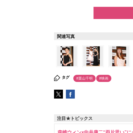
関連写真
タグ
#栗山千明
#映画
注目★トピックス
森崎ウィン×向井康二“両片思い”