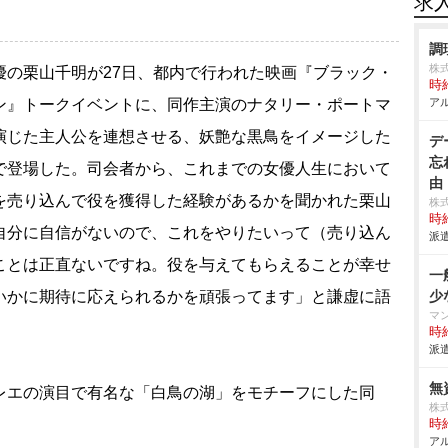
求
調
株
の栗山千明が27日、都内で行われた映画『ブラック・
時給
ン』トークイベントに、同作主演のナタリー・ポートマ
アル
演じた主人公を連想させる、妖艶な黒鳥をイメージした
デ
忘
で登場した。司会者から、これまでの女優人生において
由
を売り込んで役を獲得した経験があるかを聞かれた栗山
株
時給
自分に自信がないので、これをやりたいって（売り込ん
派遣
ことは正直ないですね。役を与えてもらえることが幸せ
一
いかに期待に応えられるかを頑張ってます」と謙虚に語
少
マ
。
時給
派遣
無
エの演目で有名な「白鳥の湖」をモチーフにした同
株
時給
アル