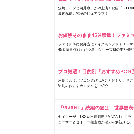
森崎ウィンと向井康二がW主演！映画『（LOVE S
最速配信。究極のピュアラブ！
お値段そのまま45％増量！ファミ
ファミチキにお弁当にアイスも!?ファミリーマ
45％増量作戦」が今夏、シリーズ初の年2回開
プロ厳選！目的別「おすすめPC９
用途に合うパソコン選びは意外と難しい。そこ
途別のおすすめモデルをご紹介！
『VIVANT』続編の鍵は…世界観
セイコーが、TBS系日曜劇場『VIVANT』コ
ューサーとセイコー担当者が魅力を解説する。