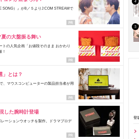
ONG）』が8／５よりJ:COM STREAMで
マ夏の大盤振る舞い
ートの人気企画「お値段そのまま おかわり
催！
選」とは？
で、マウスコンピューターの製品担当者が用
表現した腕時計登場
登
ラボレーションウオッチを製作。ドラマプロデ