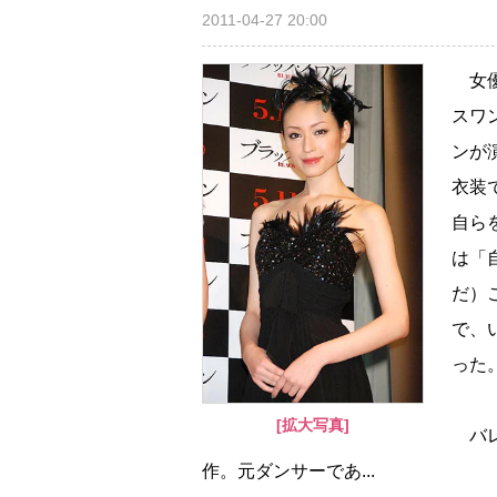
2011-04-27 20:00
女優
スワ
ンが
衣装
自ら
は「
だ）
で、
った
[拡大写真]
バレ
作。元ダンサーであ...