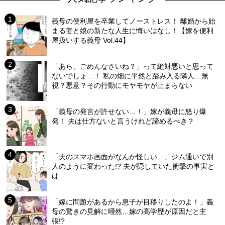
義母の便利屋を卒業してノーストレス！ 離婚から始
まる妻と娘の新たな人生に悔いはなし！【嫁を便利
屋扱いする義母 Vol.44】
「あら、ごめんなさいね？」って絶対悪いと思って
ないでしょ…！ 私の畑に平然と踏み入る隣人…無
視？悪意？その行動にモヤモヤが止まらない
「義母の発言が許せない…！」嫁が義母に怒り爆
発！ 夫は仕方ないと言うけれど諦めるべき？
「夫のスマホ画面がなんか怪しい…」ジム通いで別
人のように変わった!? 夫が隠していた衝撃の事実と
は
「嫁に問題があるから息子が目移りしたのよ！」義
母の驚きの見解に唖然…嫁の高学歴が原因だと主
張!?