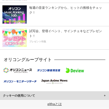
毎週の音楽ランキングから、ヒットの推移をチェッ
ク！
試写会、登壇イベント、サインチェキなどプレゼン
ト！
プレゼント特集
オリコングループサイト
クッキーの使用について
このサイトでは Cookie を使用して、ユーザーに合わせたコンテンツや広告の
elthaとは
表示、ソーシャル メディア機能の提供、広告の表示回数やクリック数の測定を