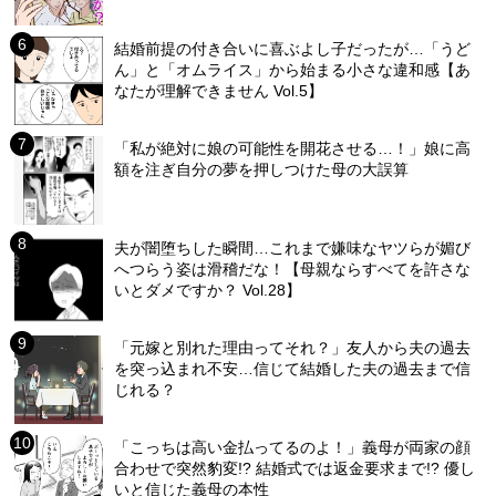
結婚前提の付き合いに喜ぶよし子だったが…「うど
ん」と「オムライス」から始まる小さな違和感【あ
なたが理解できません Vol.5】
「私が絶対に娘の可能性を開花させる…！」娘に高
額を注ぎ自分の夢を押しつけた母の大誤算
夫が闇堕ちした瞬間…これまで嫌味なヤツらが媚び
へつらう姿は滑稽だな！【母親ならすべてを許さな
いとダメですか？ Vol.28】
「元嫁と別れた理由ってそれ？」友人から夫の過去
を突っ込まれ不安…信じて結婚した夫の過去まで信
じれる？
「こっちは高い金払ってるのよ！」義母が両家の顔
合わせで突然豹変!? 結婚式では返金要求まで!? 優し
いと信じた義母の本性