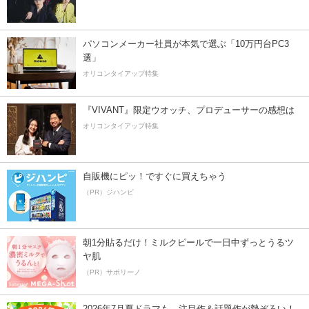
パソコンメーカー社員が本気で選ぶ「10万円台PC3
選」
オリコンタイアップ特集
『VIVANT』限定ウオッチ、プロデューサーの感想は
オリコンタイアップ特集
自販機にピッ！ですぐに買えちゃう
（PR）ジハンピ
朝1分貼るだけ！ミルクピールで一日中ずっとうるツ
ヤ肌
（PR）サボリーノ
2026年7月夏ドラマも、注目作＆話題作が勢ぞろい！