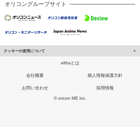
オリコングループサイト
クッキーの使用について
このサイトでは Cookie を使用して、ユーザーに合わせたコンテンツや広告の
elthaとは
表示、ソーシャル メディア機能の提供、広告の表示回数やクリック数の測定を
行っています。
会社概要
個人情報保護方針
また、ユーザーによるサイトの利用状況についても情報を収集し、ソーシャル
お問い合わせ
採用情報
メディアや広告配信、データ解析の各パートナーに提供しています。
各パートナーは、この情報とユーザーが各パートナーに提供した他の情報や、
© oricon ME inc.
ユーザーが各パートナーのサービスを使用したときに収集した他の情報を組み
合わせて使用することがあります。