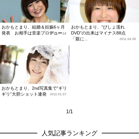
おかもとまり、結婚＆妊娠6ヶ月
おかもとまり、“びしょ濡れ
発表 お相手は音楽プロデュー...
DVD”の出来はマイナス88点
2015.04.14
「親に...
2011.04.28
おかもとまり、2nd写真集で“ギリ
ギリ”大胆ショット連発
2011.01.07
1/1
人気記事ランキング