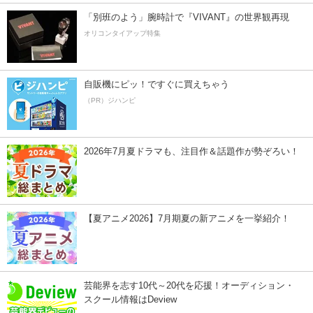
「別班のよう」腕時計で『VIVANT』の世界観再現
オリコンタイアップ特集
自販機にピッ！ですぐに買えちゃう
（PR）ジハンピ
2026年7月夏ドラマも、注目作＆話題作が勢ぞろい！
【夏アニメ2026】7月期夏の新アニメを一挙紹介！
芸能界を志す10代～20代を応援！オーディション・
スクール情報はDeview