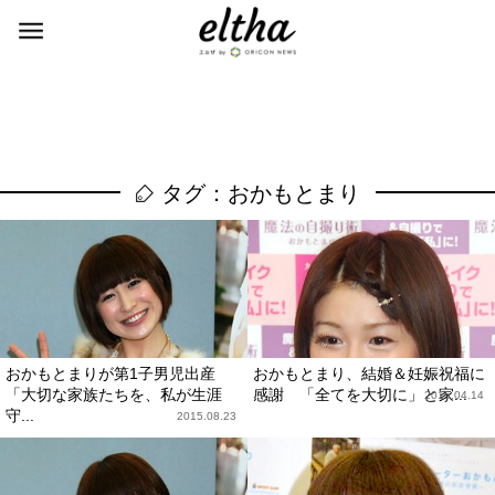
タグ：おかもとまり
おかもとまりが第1子男児出産
おかもとまり、結婚＆妊娠祝福に
「大切な家族たちを、私が生涯
感謝 「全てを大切に」と家...
2015.04.14
守...
2015.08.23