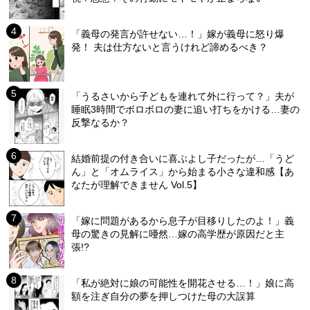
「義母の発言が許せない…！」嫁が義母に怒り爆
発！ 夫は仕方ないと言うけれど諦めるべき？
「うるさいから子どもを連れて外に行って？」夫が
睡眠3時間でボロボロの妻に追い打ちをかける…妻の
反撃なるか？
結婚前提の付き合いに喜ぶよし子だったが…「うど
ん」と「オムライス」から始まる小さな違和感【あ
なたが理解できません Vol.5】
「嫁に問題があるから息子が目移りしたのよ！」義
母の驚きの見解に唖然…嫁の高学歴が原因だと主
張!?
「私が絶対に娘の可能性を開花させる…！」娘に高
額を注ぎ自分の夢を押しつけた母の大誤算