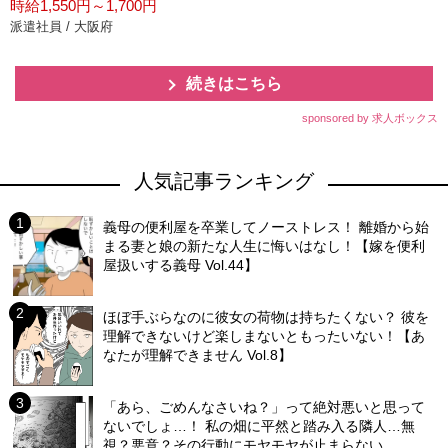
時給1,550円～1,700円
派遣社員 / 大阪府
続きはこちら
sponsored by 求人ボックス
人気記事ランキング
義母の便利屋を卒業してノーストレス！ 離婚から始
まる妻と娘の新たな人生に悔いはなし！【嫁を便利
屋扱いする義母 Vol.44】
ほぼ手ぶらなのに彼女の荷物は持ちたくない？ 彼を
理解できないけど楽しまないともったいない！【あ
なたが理解できません Vol.8】
「あら、ごめんなさいね？」って絶対悪いと思って
ないでしょ…！ 私の畑に平然と踏み入る隣人…無
視？悪意？その行動にモヤモヤが止まらない