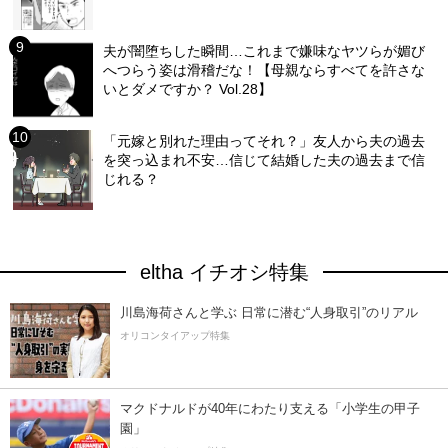
夫が闇堕ちした瞬間…これまで嫌味なヤツらが媚び
へつらう姿は滑稽だな！【母親ならすべてを許さな
いとダメですか？ Vol.28】
「元嫁と別れた理由ってそれ？」友人から夫の過去
を突っ込まれ不安…信じて結婚した夫の過去まで信
じれる？
eltha イチオシ特集
川島海荷さんと学ぶ 日常に潜む“人身取引”のリアル
オリコンタイアップ特集
マクドナルドが40年にわたり支える「小学生の甲子
園」