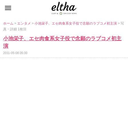
ホーム
>
エンタメ
>
小池栄子、エセ肉食系女子役で念願のラブコメ初主演
> 写
真・詳細 1枚目
小池栄子、エセ肉食系女子役で念願のラブコメ初主
演
2011-05-08 05:00