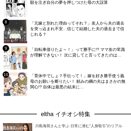
額を注ぎ自分の夢を押しつけた母の大誤算
「元嫁と別れた理由ってそれ？」友人から夫の過去
を突っ込まれ不安…信じて結婚した夫の過去まで信
じれる？
「自転車借りたよ～！」って勝手に!? ママ友の常識
が理解できない！ 次に貸してと言ってきたのは…
「育休中でしょ？手伝って！」嫁を好き勝手使う義
母のお願いを断りたい！ 頼みの綱の夫はまさかの無
関心!? 自体は最悪の結末に…
eltha イチオシ特集
川島海荷さんと学ぶ 日常に潜む“人身取引”のリアル