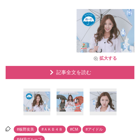
拡大する
記事全文を読む
#板野友美
#ＡＫＢ４８
#CM
#アイドル
#AKBグループ