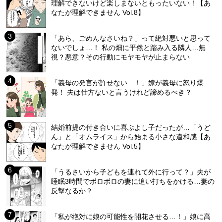
理解できないけど楽しまないともったいない！【あ
なたが理解できません Vol.8】
「あら、ごめんなさいね？」って絶対悪いと思って
ないでしょ…！ 私の畑に平然と踏み入る隣人…無
視？悪意？その行動にモヤモヤが止まらない
「義母の発言が許せない…！」嫁が義母に怒り爆
発！ 夫は仕方ないと言うけれど諦めるべき？
結婚前提の付き合いに喜ぶよし子だったが…「うど
ん」と「オムライス」から始まる小さな違和感【あ
なたが理解できません Vol.5】
「うるさいから子どもを連れて外に行って？」夫が
睡眠3時間でボロボロの妻に追い打ちをかける…妻の
反撃なるか？
「私が絶対に娘の可能性を開花させる…！」娘に高