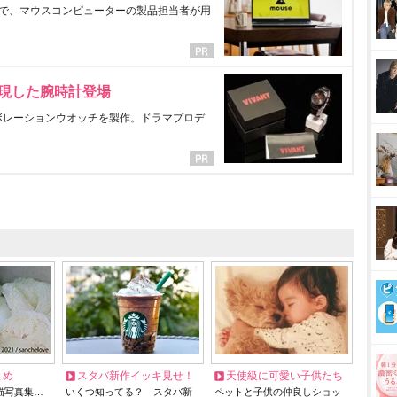
で、マウスコンピューターの製品担当者が用
表現した腕時計登場
ラボレーションウオッチを製作。ドラマプロデ
とめ
スタバ新作イッキ見せ！
天使級に可愛い子供たち
猫写真集…
いくつ知ってる？ スタバ新
ペットと子供の仲良しショッ