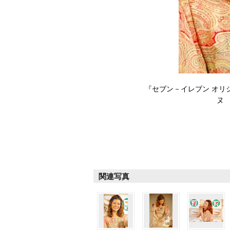
『セブン－イレブン オリ
ヌ 
関連写真