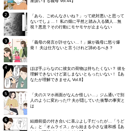
屋扱いする義母 Vol.44】
「あら、ごめんなさいね？」って絶対悪いと思って
ないでしょ…！ 私の畑に平然と踏み入る隣人…無
視？悪意？その行動にモヤモヤが止まらない
「義母の発言が許せない…！」嫁が義母に怒り爆
発！ 夫は仕方ないと言うけれど諦めるべき？
ほぼ手ぶらなのに彼女の荷物は持ちたくない？ 彼を
理解できないけど楽しまないともったいない！【あ
なたが理解できません Vol.8】
「夫のスマホ画面がなんか怪しい…」ジム通いで別
人のように変わった!? 夫が隠していた衝撃の事実と
は
結婚前提の付き合いに喜ぶよし子だったが…「うど
ん」と「オムライス」から始まる小さな違和感【あ