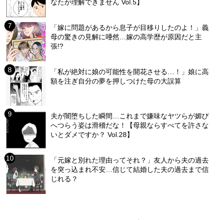
なたが理解できません Vol.5】
「嫁に問題があるから息子が目移りしたのよ！」義
母の驚きの見解に唖然…嫁の高学歴が原因だと主
張!?
「私が絶対に娘の可能性を開花させる…！」娘に高
額を注ぎ自分の夢を押しつけた母の大誤算
夫が闇堕ちした瞬間…これまで嫌味なヤツらが媚び
へつらう姿は滑稽だな！【母親ならすべてを許さな
いとダメですか？ Vol.28】
「元嫁と別れた理由ってそれ？」友人から夫の過去
を突っ込まれ不安…信じて結婚した夫の過去まで信
じれる？