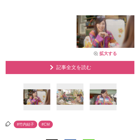
拡大する
記事全文を読む
#竹内結子
#CM