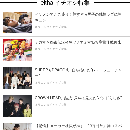
eltha イチオシ特集
イケメンてんこ盛り！尊すぎる男子の純情ラブに胸
キュン
オリコンタイアップ特集
デカすぎ都市伝説発生!?ファミマ45％増量作戦再来
オリコンタイアップ特集
SUPER★DRAGON、自ら描いた”レトロフューチャ
ー”
オリコンタイアップ特集
CROWN HEAD、結成1周年で見えた”バンドらしさ”
オリコンタイアップ特集
【驚愕】メーカー社員が推す「10万円台」神コスパ