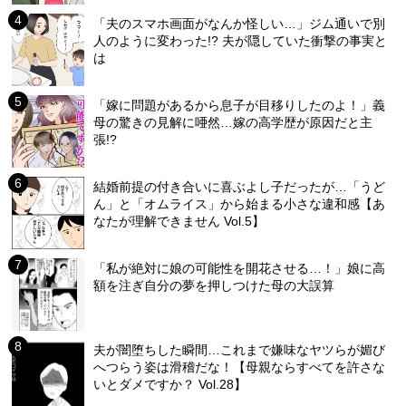
「夫のスマホ画面がなんか怪しい…」ジム通いで別
人のように変わった!? 夫が隠していた衝撃の事実と
は
「嫁に問題があるから息子が目移りしたのよ！」義
母の驚きの見解に唖然…嫁の高学歴が原因だと主
張!?
結婚前提の付き合いに喜ぶよし子だったが…「うど
ん」と「オムライス」から始まる小さな違和感【あ
なたが理解できません Vol.5】
「私が絶対に娘の可能性を開花させる…！」娘に高
額を注ぎ自分の夢を押しつけた母の大誤算
夫が闇堕ちした瞬間…これまで嫌味なヤツらが媚び
へつらう姿は滑稽だな！【母親ならすべてを許さな
いとダメですか？ Vol.28】