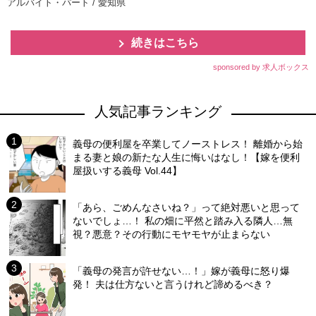
アルバイト・パート / 愛知県
続きはこちら
sponsored by 求人ボックス
人気記事ランキング
義母の便利屋を卒業してノーストレス！ 離婚から始
まる妻と娘の新たな人生に悔いはなし！【嫁を便利
屋扱いする義母 Vol.44】
「あら、ごめんなさいね？」って絶対悪いと思って
ないでしょ…！ 私の畑に平然と踏み入る隣人…無
視？悪意？その行動にモヤモヤが止まらない
「義母の発言が許せない…！」嫁が義母に怒り爆
発！ 夫は仕方ないと言うけれど諦めるべき？