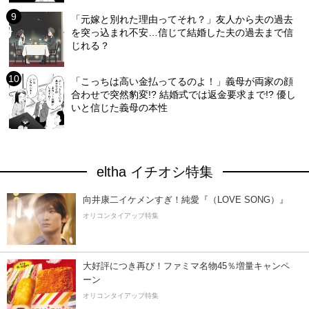
「元嫁と別れた理由ってそれ？」友人から夫の過去
を突っ込まれ不安…信じて結婚した夫の過去まで信
じれる？
「こっちは高い金払ってるのよ！」義母が両家の顔
合わせで突然豹変!? 結婚式では返金要求まで!? 優し
いと信じた義母の本性
eltha イチオシ特集
向井康二イケメンすぎ！純愛『（LOVE SONG）』
オリコンタイアップ特集
大好評につき再び！ファミマ名物45％増量キャンペ
ーン
オリコンタイアップ特集