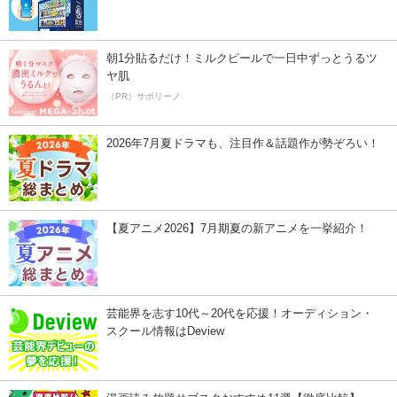
朝1分貼るだけ！ミルクピールで一日中ずっとうるツ
ヤ肌
（PR）サボリーノ
2026年7月夏ドラマも、注目作＆話題作が勢ぞろい！
【夏アニメ2026】7月期夏の新アニメを一挙紹介！
芸能界を志す10代～20代を応援！オーディション・
スクール情報はDeview