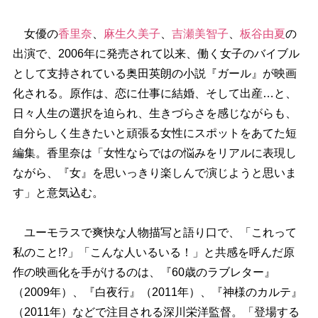
女優の
香里奈
、
麻生久美子
、
吉瀬美智子
、
板谷由夏
の
出演で、2006年に発売されて以来、働く女子のバイブル
として支持されている奥田英朗の小説『ガール』が映画
化される。原作は、恋に仕事に結婚、そして出産…と、
日々人生の選択を迫られ、生きづらさを感じながらも、
自分らしく生きたいと頑張る女性にスポットをあてた短
編集。香里奈は「女性ならではの悩みをリアルに表現し
ながら、『女』を思いっきり楽しんで演じようと思いま
す」と意気込む。
ユーモラスで爽快な人物描写と語り口で、「これって
私のこと!?」「こんな人いるいる！」と共感を呼んだ原
作の映画化を手がけるのは、『60歳のラブレター』
（2009年）、『白夜行』（2011年）、『神様のカルテ』
（2011年）などで注目される深川栄洋監督。「登場する