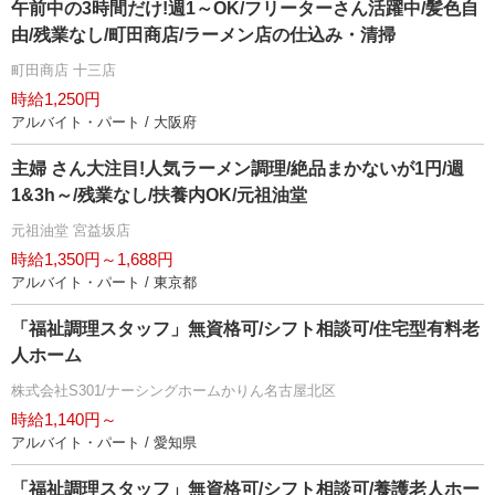
午前中の3時間だけ!週1～OK/フリーターさん活躍中/髪色自
由/残業なし/町田商店/ラーメン店の仕込み・清掃
町田商店 十三店
時給1,250円
アルバイト・パート / 大阪府
主婦 さん大注目!人気ラーメン調理/絶品まかないが1円/週
1&3h～/残業なし/扶養内OK/元祖油堂
元祖油堂 宮益坂店
時給1,350円～1,688円
アルバイト・パート / 東京都
「福祉調理スタッフ」無資格可/シフト相談可/住宅型有料老
人ホーム
株式会社S301/ナーシングホームかりん名古屋北区
時給1,140円～
アルバイト・パート / 愛知県
「福祉調理スタッフ」無資格可/シフト相談可/養護老人ホー