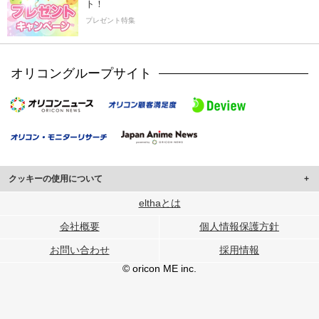
ト！
プレゼント特集
オリコングループサイト
クッキーの使用について
このサイトでは Cookie を使用して、ユーザーに合わせたコンテンツや広告の
elthaとは
表示、ソーシャル メディア機能の提供、広告の表示回数やクリック数の測定を
会社概要
個人情報保護方針
行っています。
また、ユーザーによるサイトの利用状況についても情報を収集し、ソーシャル
お問い合わせ
採用情報
メディアや広告配信、データ解析の各パートナーに提供しています。
各パートナーは、この情報とユーザーが各パートナーに提供した他の情報や、
© oricon ME inc.
ユーザーが各パートナーのサービスを使用したときに収集した他の情報を組み
合わせて使用することがあります。