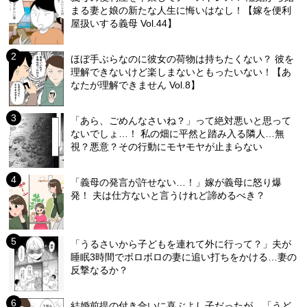
まる妻と娘の新たな人生に悔いはなし！【嫁を便利
屋扱いする義母 Vol.44】
ほぼ手ぶらなのに彼女の荷物は持ちたくない？ 彼を
理解できないけど楽しまないともったいない！【あ
なたが理解できません Vol.8】
「あら、ごめんなさいね？」って絶対悪いと思って
ないでしょ…！ 私の畑に平然と踏み入る隣人…無
視？悪意？その行動にモヤモヤが止まらない
「義母の発言が許せない…！」嫁が義母に怒り爆
発！ 夫は仕方ないと言うけれど諦めるべき？
「うるさいから子どもを連れて外に行って？」夫が
睡眠3時間でボロボロの妻に追い打ちをかける…妻の
反撃なるか？
結婚前提の付き合いに喜ぶよし子だったが…「うど