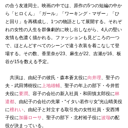
の合う友達同士。映画の中では、原作の5つの短編の中か
ら「ヒロくん」「ガール」「ワーキング・マザー」「ひ
と回り」を再構成し、1つの物語として展開する。それぞ
れの女性の人生を群像劇的に映し出しながら、4人の堅い
友情も色濃く描かれる。ファッションも見どころの一つ
で、ほとんどすべてのシーンで違う衣装を着こなして登
場する。その数、香里奈が23、麻生が22、吉瀬が16、板
谷が15を数える予定。
共演は、由紀子の彼氏・森本蒼太役に
向井理
、聖子の
夫・武田博樹役に
上地雄輔
、聖子の年上の部下・今井哲
夫役に
要潤
、容子の会社の新入社員・和田慎太郎役に
林
遣都
、由紀子の会社の先輩・“イタい若作り女”光山晴美役
に
檀れい
、由紀子と対立する取引先の女性社員・安西博
子役に
加藤ローサ
、聖子の部下・北村裕子役に
波瑠
の配
役が決まっている。