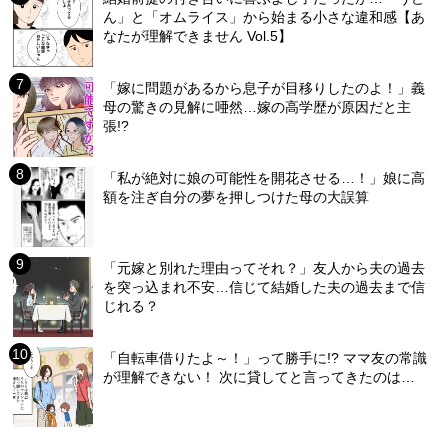
ん」と「オムライス」から始まる小さな違和感【あ
なたが理解できません Vol.5】
「嫁に問題があるから息子が目移りしたのよ！」義
母の驚きの見解に唖然…嫁の高学歴が原因だと主
張!?
「私が絶対に娘の可能性を開花させる…！」娘に高
額を注ぎ自分の夢を押しつけた母の大誤算
「元嫁と別れた理由ってそれ？」友人から夫の過去
を突っ込まれ不安…信じて結婚した夫の過去まで信
じれる？
「自転車借りたよ～！」って勝手に!? ママ友の常識
が理解できない！ 次に貸してと言ってきたのは…