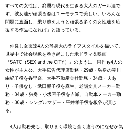
すべての女性は、窮屈な現代を生きる大人のガール達で
す。彼女達が頑張る姿はユーモラスで美しい。いろんな
問題に直面し、乗り越えようと頑張る多くの女性達を応
援する作品になれば」と語っている。
仲良し女友達4人の等身大のライフスタイルを描いて、
世界中で社会現象を巻き起こした米ドラマ＆映画
『SATC（SEX and the CITY）』のように、同作も4人の
女性が主人公。大手広告代理店勤務・29歳・独身の滝川
由紀子役を香里奈、大手不動産会社勤務・34歳・夫あ
り・子供なし・武田聖子役を麻生、老舗文具メーカー勤
務・34歳・独身・小坂容子役を吉瀬、自動車メーカー勤
務・36歳・シングルマザー・平井孝子役を板谷が演じ
る。
4人は勤務先も、取りまく環境も全く違うのになぜか気