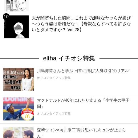
夫が闇堕ちした瞬間…これまで嫌味なヤツらが媚び
へつらう姿は滑稽だな！【母親ならすべてを許さな
いとダメですか？ Vol.28】
eltha イチオシ特集
川島海荷さんと学ぶ 日常に潜む“人身取引”のリアル
オリコンタイアップ特集
マクドナルドが40年にわたり支える「小学生の甲子
園」
オリコンタイアップ特集
森崎ウィン×向井康二“両片思い”にキュンが止まら
ん！