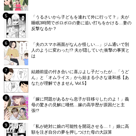
「うるさいから子どもを連れて外に行って？」夫が
睡眠3時間でボロボロの妻に追い打ちをかける…妻の
反撃なるか？
「夫のスマホ画面がなんか怪しい…」ジム通いで別
人のように変わった!? 夫が隠していた衝撃の事実と
は
結婚前提の付き合いに喜ぶよし子だったが…「うど
ん」と「オムライス」から始まる小さな違和感【あ
なたが理解できません Vol.5】
「嫁に問題があるから息子が目移りしたのよ！」義
母の驚きの見解に唖然…嫁の高学歴が原因だと主
張!?
「私が絶対に娘の可能性を開花させる…！」娘に高
額を注ぎ自分の夢を押しつけた母の大誤算