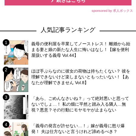
続きはこちら
sponsored by 求人ボックス
人気記事ランキング
義母の便利屋を卒業してノーストレス！ 離婚から始
まる妻と娘の新たな人生に悔いはなし！【嫁を便利
屋扱いする義母 Vol.44】
ほぼ手ぶらなのに彼女の荷物は持ちたくない？ 彼を
理解できないけど楽しまないともったいない！【あ
なたが理解できません Vol.8】
「あら、ごめんなさいね？」って絶対悪いと思って
ないでしょ…！ 私の畑に平然と踏み入る隣人…無
視？悪意？その行動にモヤモヤが止まらない
「義母の発言が許せない…！」嫁が義母に怒り爆
発！ 夫は仕方ないと言うけれど諦めるべき？