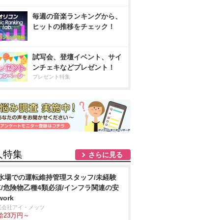
毎週の音楽ランキングから、
ヒットの推移をチェック！
試写会、登壇イベント、サイ
ンチェキなどプレゼント！
プレゼント特集
人特集
さらに見る
水場での運転維持管理スタッフ/未経験
K/危険物乙種4類必須/インフラ関連の安
ork
式会社アイ・メッツ
給23万円～