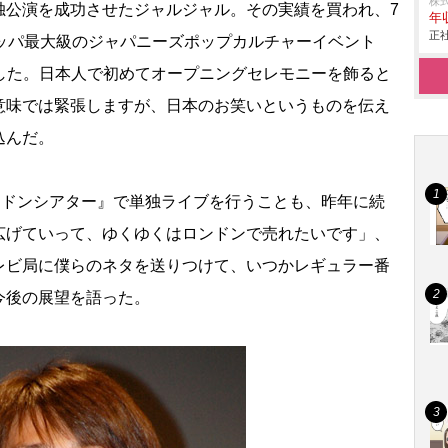
株式
公演を成功させたジャルジャル。その実績を買われ、7
年
正社
ロッパ最大級のジャパニーズポップカルチャーイベント
決定した。日本人で初めてオープニングセレモニーを飾ると
意味では緊張しますが、日本のお笑いというものを伝え
込んだ。
ンドンシアター』で単独ライブを行うことも、昨年に続
広げていって、ゆくゆくはロンドンで売れたいです」、
レビ局に僕らのネタを送りつけて、いつかレギュラー番
今後の展望を語った。