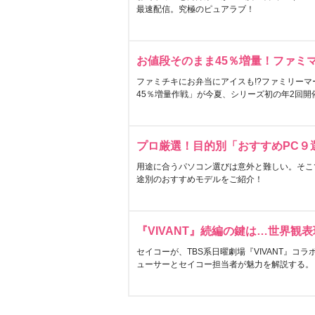
最速配信。究極のピュアラブ！
お値段そのまま45％増量！ファミ
ファミチキにお弁当にアイスも!?ファミリーマ
45％増量作戦」が今夏、シリーズ初の年2回開
プロ厳選！目的別「おすすめPC９
用途に合うパソコン選びは意外と難しい。そこ
途別のおすすめモデルをご紹介！
『VIVANT』続編の鍵は…世界観
セイコーが、TBS系日曜劇場『VIVANT』コ
ューサーとセイコー担当者が魅力を解説する。