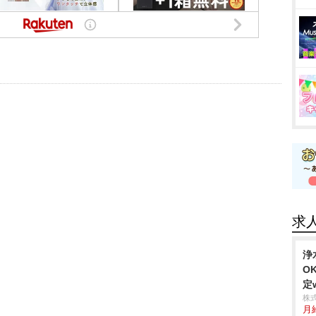
求
浄
O
定w
株
月