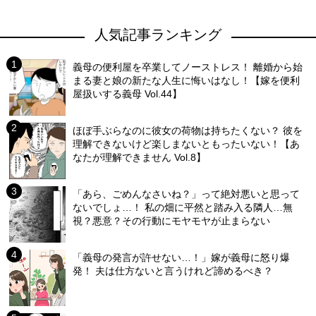
人気記事ランキング
義母の便利屋を卒業してノーストレス！ 離婚から始
まる妻と娘の新たな人生に悔いはなし！【嫁を便利
屋扱いする義母 Vol.44】
ほぼ手ぶらなのに彼女の荷物は持ちたくない？ 彼を
理解できないけど楽しまないともったいない！【あ
なたが理解できません Vol.8】
「あら、ごめんなさいね？」って絶対悪いと思って
ないでしょ…！ 私の畑に平然と踏み入る隣人…無
視？悪意？その行動にモヤモヤが止まらない
「義母の発言が許せない…！」嫁が義母に怒り爆
発！ 夫は仕方ないと言うけれど諦めるべき？