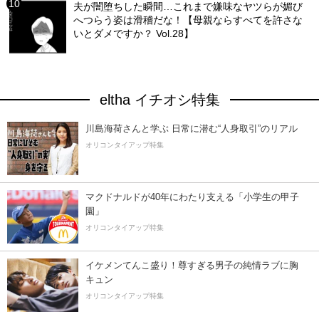
夫が闇堕ちした瞬間…これまで嫌味なヤツらが媚び
へつらう姿は滑稽だな！【母親ならすべてを許さな
いとダメですか？ Vol.28】
eltha イチオシ特集
川島海荷さんと学ぶ 日常に潜む“人身取引”のリアル
オリコンタイアップ特集
マクドナルドが40年にわたり支える「小学生の甲子
園」
オリコンタイアップ特集
イケメンてんこ盛り！尊すぎる男子の純情ラブに胸
キュン
オリコンタイアップ特集