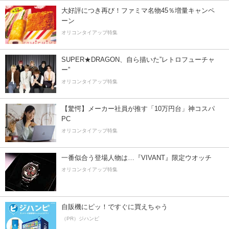
大好評につき再び！ファミマ名物45％増量キャンペ
ーン
オリコンタイアップ特集
SUPER★DRAGON、自ら描いた”レトロフューチャ
ー”
オリコンタイアップ特集
【驚愕】メーカー社員が推す「10万円台」神コスパ
PC
オリコンタイアップ特集
一番似合う登場人物は…『VIVANT』限定ウオッチ
オリコンタイアップ特集
自販機にピッ！ですぐに買えちゃう
（PR）ジハンピ