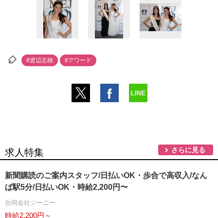
#渡辺志穂
#アワード
さらに見る
求人特集
新聞購読のご案内スタッフ/日払いOK・歩合で高収入/なん
ば駅5分/日払いOK・時給2,200円〜
合同会社ジーニー
時給2,200円～