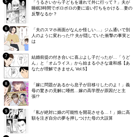
「うるさいから子どもを連れて外に行って？」夫が
睡眠3時間でボロボロの妻に追い打ちをかける…妻の
反撃なるか？
「夫のスマホ画面がなんか怪しい…」ジム通いで別
人のように変わった!? 夫が隠していた衝撃の事実と
は
結婚前提の付き合いに喜ぶよし子だったが…「うど
ん」と「オムライス」から始まる小さな違和感【あ
なたが理解できません Vol.5】
「嫁に問題があるから息子が目移りしたのよ！」義
母の驚きの見解に唖然…嫁の高学歴が原因だと主
張!?
「私が絶対に娘の可能性を開花させる…！」娘に高
額を注ぎ自分の夢を押しつけた母の大誤算