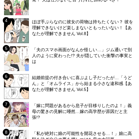
ほぼ手ぶらなのに彼女の荷物は持ちたくない？ 彼を
理解できないけど楽しまないともったいない！【あ
なたが理解できません Vol.8】
「夫のスマホ画面がなんか怪しい…」ジム通いで別
人のように変わった!? 夫が隠していた衝撃の事実と
は
結婚前提の付き合いに喜ぶよし子だったが…「うど
ん」と「オムライス」から始まる小さな違和感【あ
なたが理解できません Vol.5】
「嫁に問題があるから息子が目移りしたのよ！」義
母の驚きの見解に唖然…嫁の高学歴が原因だと主
張!?
「私が絶対に娘の可能性を開花させる…！」娘に高