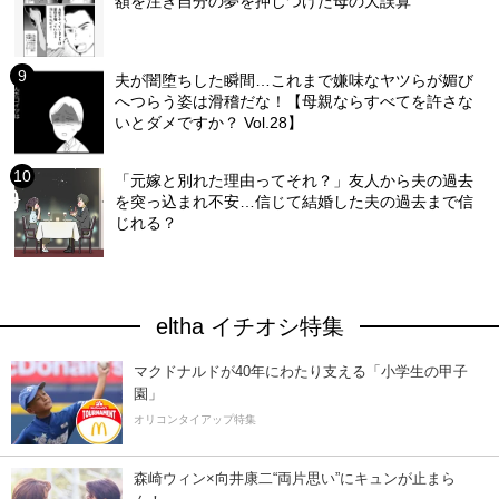
額を注ぎ自分の夢を押しつけた母の大誤算
夫が闇堕ちした瞬間…これまで嫌味なヤツらが媚び
へつらう姿は滑稽だな！【母親ならすべてを許さな
いとダメですか？ Vol.28】
「元嫁と別れた理由ってそれ？」友人から夫の過去
を突っ込まれ不安…信じて結婚した夫の過去まで信
じれる？
eltha イチオシ特集
マクドナルドが40年にわたり支える「小学生の甲子
園」
オリコンタイアップ特集
森崎ウィン×向井康二“両片思い”にキュンが止まら