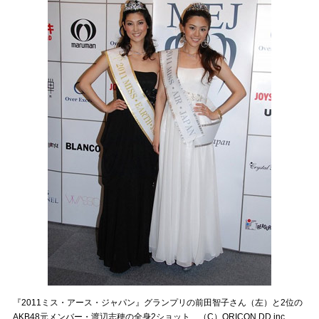
『2011ミス・アース・ジャパン』グランプリの前田智子さん（左）と2位の
AKB48元メンバー・渡辺志穂の全身2ショット （C）ORICON DD inc.