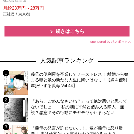
株式会社高山
月給23万円～28万円
正社員 / 東京都
続きはこちら
sponsored by 求人ボックス
人気記事ランキング
義母の便利屋を卒業してノーストレス！ 離婚から始
まる妻と娘の新たな人生に悔いはなし！【嫁を便利
屋扱いする義母 Vol.44】
「あら、ごめんなさいね？」って絶対悪いと思って
ないでしょ…！ 私の畑に平然と踏み入る隣人…無
視？悪意？その行動にモヤモヤが止まらない
「義母の発言が許せない…！」嫁が義母に怒り爆
発！ 夫は仕方ないと言うけれど諦めるべき？