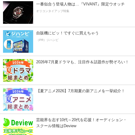
一番似合う登場人物は…『VIVANT』限定ウオッチ
オリコンタイアップ特集
自販機にピッ！ですぐに買えちゃう
（PR）ジハンピ
2026年7月夏ドラマも、注目作＆話題作が勢ぞろい！
【夏アニメ2026】7月期夏の新アニメを一挙紹介！
芸能界を志す10代～20代を応援！オーディション・
スクール情報はDeview