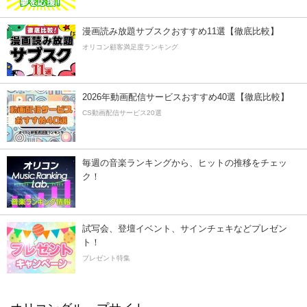
漫画読み放題サブスクおすすめ11選【徹底比較】
オリコン顧客満足度ランキング
2026年動画配信サービスおすすめ40選【徹底比較】
CS動画配信サービス20選
毎週の音楽ランキングから、ヒットの推移をチェッ
ク！
試写会、登壇イベント、サインチェキなどプレゼン
ト！
プレゼント特集