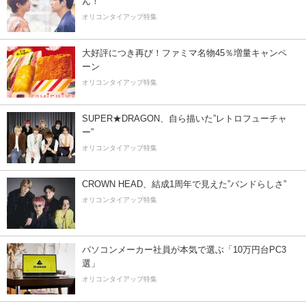
ん！
オリコンタイアップ特集
大好評につき再び！ファミマ名物45％増量キャンペ
ーン
オリコンタイアップ特集
SUPER★DRAGON、自ら描いた”レトロフューチャ
ー”
オリコンタイアップ特集
CROWN HEAD、結成1周年で見えた”バンドらしさ”
オリコンタイアップ特集
パソコンメーカー社員が本気で選ぶ「10万円台PC3
選」
オリコンタイアップ特集