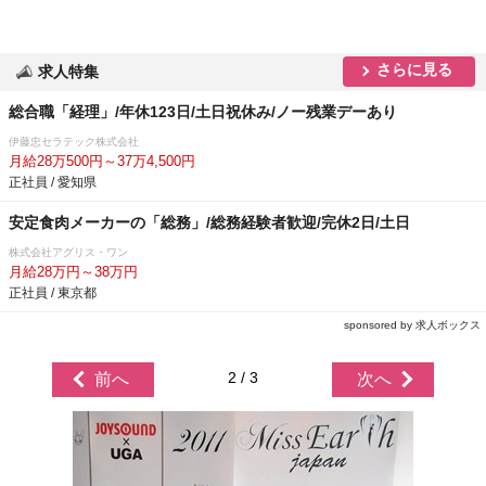
さらに見る
求人特集
総合職「経理」/年休123日/土日祝休み/ノー残業デーあり
伊藤忠セラテック株式会社
月給28万500円～37万4,500円
正社員 / 愛知県
安定食肉メーカーの「総務」/総務経験者歓迎/完休2日/土日
株式会社アグリス・ワン
月給28万円～38万円
正社員 / 東京都
sponsored by 求人ボックス
2 / 3
前へ
次へ