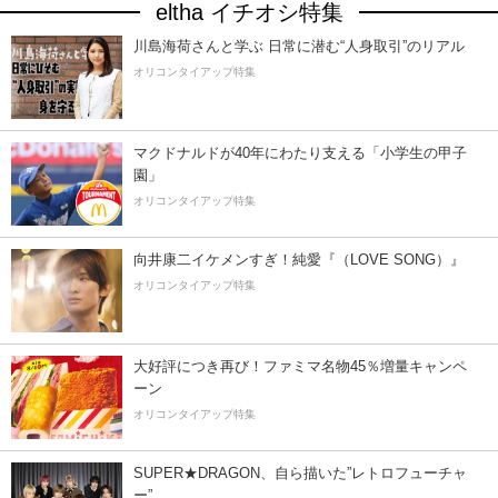
eltha イチオシ特集
川島海荷さんと学ぶ 日常に潜む“人身取引”のリアル
オリコンタイアップ特集
マクドナルドが40年にわたり支える「小学生の甲子
園」
オリコンタイアップ特集
向井康二イケメンすぎ！純愛『（LOVE SONG）』
オリコンタイアップ特集
大好評につき再び！ファミマ名物45％増量キャンペ
ーン
オリコンタイアップ特集
SUPER★DRAGON、自ら描いた”レトロフューチャ
ー”