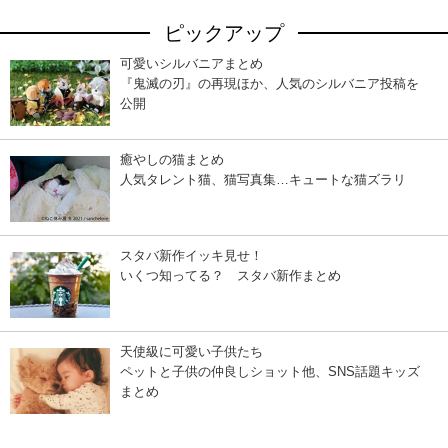
ピックアップ
可愛いシルバニアまとめ
『鬼滅の刃』の再現ほか、人気のシルバニア投稿を
公開
癒やしの猫まとめ
人気タレント猫、猫写真集…キュートな猫ズラリ
スタバ新作イッキ見せ！
いくつ知ってる？ スタバ新作まとめ
天使級に可愛い子供たち
ペットと子供の仲良しショット他、SNS話題キッズ
まとめ