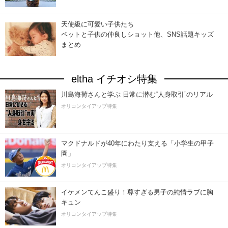
天使級に可愛い子供たち
ペットと子供の仲良しショット他、SNS話題キッズ
まとめ
eltha イチオシ特集
川島海荷さんと学ぶ 日常に潜む“人身取引”のリアル
オリコンタイアップ特集
マクドナルドが40年にわたり支える「小学生の甲子
園」
オリコンタイアップ特集
イケメンてんこ盛り！尊すぎる男子の純情ラブに胸
キュン
オリコンタイアップ特集