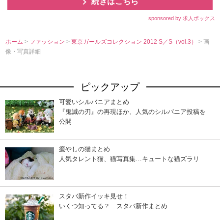
続きはこちら
sponsored by 求人ボックス
ホーム
>
ファッション
>
東京ガールズコレクション 2012 S／S（vol.3）
> 画
像・写真詳細
ピックアップ
可愛いシルバニアまとめ
『鬼滅の刃』の再現ほか、人気のシルバニア投稿を
公開
癒やしの猫まとめ
人気タレント猫、猫写真集…キュートな猫ズラリ
スタバ新作イッキ見せ！
いくつ知ってる？ スタバ新作まとめ