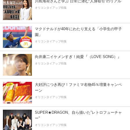
川島海荷さんと学ぶ 日常に潜む“人身取引”のリアル
オリコンタイアップ特集
マクドナルドが40年にわたり支える「小学生の甲子
園」
オリコンタイアップ特集
向井康二イケメンすぎ！純愛『（LOVE SONG）』
オリコンタイアップ特集
大好評につき再び！ファミマ名物45％増量キャンペ
ーン
オリコンタイアップ特集
SUPER★DRAGON、自ら描いた”レトロフューチャ
ー”
オリコンタイアップ特集