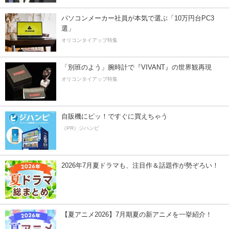
パソコンメーカー社員が本気で選ぶ「10万円台PC3
選」
オリコンタイアップ特集
「別班のよう」腕時計で『VIVANT』の世界観再現
オリコンタイアップ特集
自販機にピッ！ですぐに買えちゃう
（PR）ジハンピ
2026年7月夏ドラマも、注目作＆話題作が勢ぞろい！
【夏アニメ2026】7月期夏の新アニメを一挙紹介！