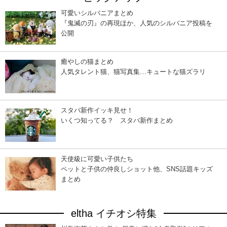
可愛いシルバニアまとめ
『鬼滅の刃』の再現ほか、人気のシルバニア投稿を
公開
癒やしの猫まとめ
人気タレント猫、猫写真集…キュートな猫ズラリ
スタバ新作イッキ見せ！
いくつ知ってる？ スタバ新作まとめ
天使級に可愛い子供たち
ペットと子供の仲良しショット他、SNS話題キッズ
まとめ
eltha イチオシ特集