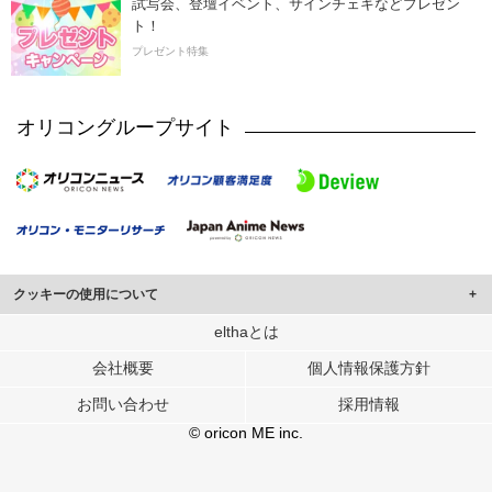
試写会、登壇イベント、サインチェキなどプレゼン
ト！
プレゼント特集
オリコングループサイト
クッキーの使用について
このサイトでは Cookie を使用して、ユーザーに合わせたコンテンツや広告の
elthaとは
表示、ソーシャル メディア機能の提供、広告の表示回数やクリック数の測定を
会社概要
個人情報保護方針
行っています。
また、ユーザーによるサイトの利用状況についても情報を収集し、ソーシャル
お問い合わせ
採用情報
メディアや広告配信、データ解析の各パートナーに提供しています。
各パートナーは、この情報とユーザーが各パートナーに提供した他の情報や、
© oricon ME inc.
ユーザーが各パートナーのサービスを使用したときに収集した他の情報を組み
合わせて使用することがあります。