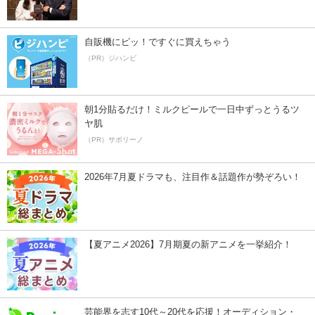
自販機にピッ！ですぐに買えちゃう
（PR）ジハンピ
朝1分貼るだけ！ミルクピールで一日中ずっとうるツ
ヤ肌
（PR）サボリーノ
2026年7月夏ドラマも、注目作＆話題作が勢ぞろい！
【夏アニメ2026】7月期夏の新アニメを一挙紹介！
芸能界を志す10代～20代を応援！オーディション・