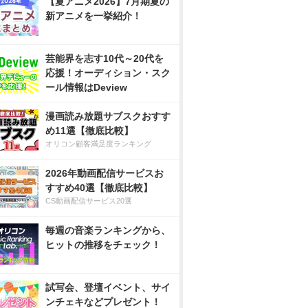
【夏アニメ2026】7月期夏の
新アニメを一挙紹介！
芸能界を志す10代～20代を
応援！オーディション・スク
ール情報はDeview
漫画読み放題サブスクおすす
め11選【徹底比較】
オリコン顧客満足度ランキング
2026年動画配信サービスお
すすめ40選【徹底比較】
CS動画配信サービス20選
毎週の音楽ランキングから、
ヒットの推移をチェック！
試写会、登壇イベント、サイ
ンチェキなどプレゼント！