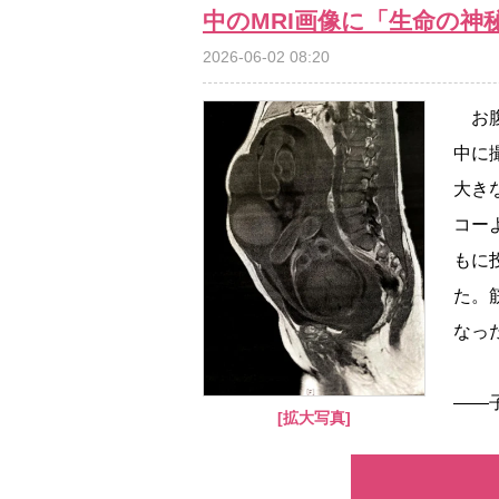
中のMRI画像に「生命の
2026-06-02 08:20
お腹
中に撮
大き
コー
もに
た。
なっ
――子
[拡大写真]