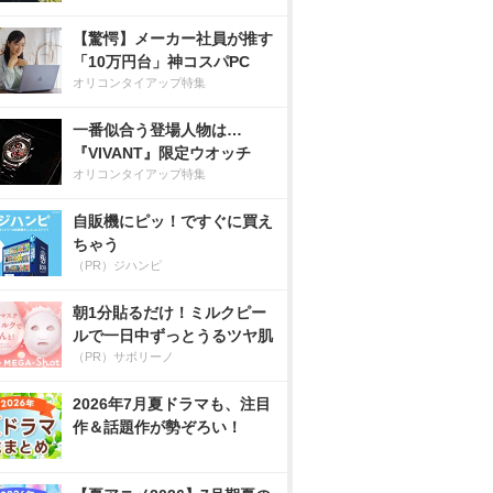
【驚愕】メーカー社員が推す
「10万円台」神コスパPC
オリコンタイアップ特集
一番似合う登場人物は…
『VIVANT』限定ウオッチ
オリコンタイアップ特集
自販機にピッ！ですぐに買え
ちゃう
（PR）ジハンピ
朝1分貼るだけ！ミルクピー
ルで一日中ずっとうるツヤ肌
（PR）サボリーノ
2026年7月夏ドラマも、注目
作＆話題作が勢ぞろい！