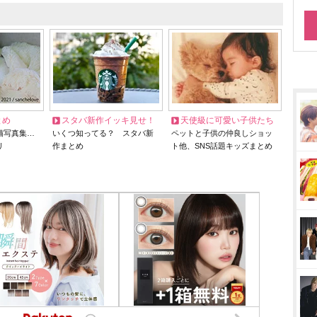
とめ
スタバ新作イッキ見せ！
天使級に可愛い子供たち
猫写真集…
いくつ知ってる？ スタバ新
ペットと子供の仲良しショッ
リ
作まとめ
ト他、SNS話題キッズまとめ