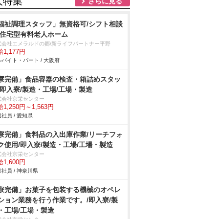
人特集
さらに見る
福祉調理スタッフ」無資格可/シフト相談
/住宅型有料老人ホーム
式会社エメラルドの郷/新ライフパートナー平野
1,177円
バイト・パート / 大阪府
寮完備」食品容器の検査・箱詰めスタッ
/即入寮/製造・工場/工場・製造
式会社京栄センター
1,250円～1,563円
社員 / 愛知県
寮完備」食料品の入出庫作業/リーチフォ
ク使用/即入寮/製造・工場/工場・製造
式会社京栄センター
1,600円
社員 / 神奈川県
寮完備」お菓子を包装する機械のオペレ
ション業務を行う作業です。/即入寮/製
・工場/工場・製造