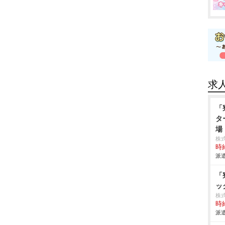
求
「
タ
場
株
時給
派遣
「
ッ
株
時給
派遣