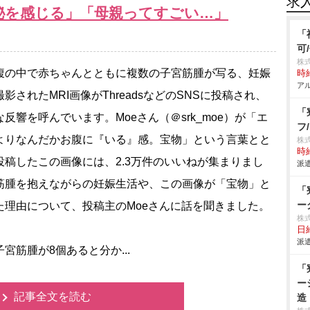
求
神秘を感じる」「母親ってすごい…」
「
可
株
の中で赤ちゃんとともに複数の子宮筋腫が写る、妊娠
時給
アル
影されたMRI画像がThreadsなどのSNSに投稿され、
「
な反響を呼んでいます。Moeさん（＠srk_moe）が「エ
フ
よりなんだかお腹に『いる』感。宝物」という言葉とと
株
時給
投稿したこの画像には、2.3万件のいいねが集まりまし
派遣
筋腫を抱えながらの妊娠生活や、この画像が「宝物」と
「
ー
た理由について、投稿主のMoeさんに話を聞きました。
株
日給
派遣
宮筋腫が8個あると分か...
「
ー
記事全文を読む
造