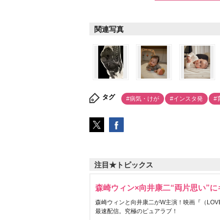
関連写真
タグ
#病気・けが
#インスタ発
#
注目★トピックス
森崎ウィン×向井康二“両片思い”
森崎ウィンと向井康二がW主演！映画『（LOVE S
最速配信。究極のピュアラブ！