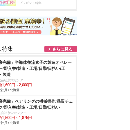
プレゼント特集
人特集
さらに見る
寮完備」半導体整流素子の製造オペレー
ー/即入寮/製造・工場/日勤/日払い/工
・製造
式会社京栄センター
1,600円～2,000円
社員 / 北海道
寮完備」ベアリングの機械操作/品質チェ
ク/即入寮/製造・工場/日勤/日払い
式会社京栄センター
1,500円～1,875円
社員 / 北海道