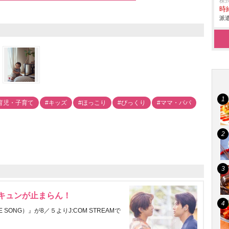
株
時給
派遣
育児・子育て
#キッズ
#ほっこり
#びっくり
#ママ・パパ
にキュンが止まらん！
ONG）』が8／５よりJ:COM STREAMで