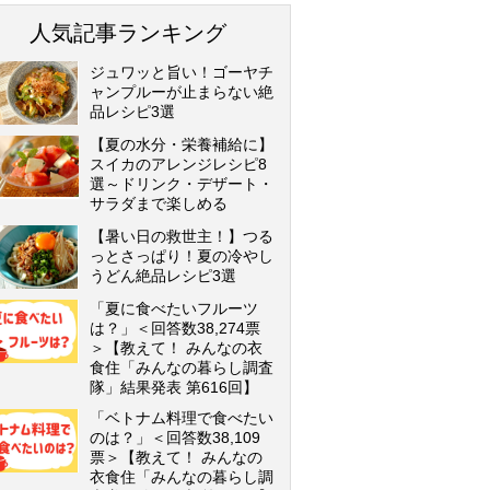
人気記事ランキング
ジュワッと旨い！ゴーヤチ
ャンプルーが止まらない絶
品レシピ3選
【夏の水分・栄養補給に】
スイカのアレンジレシピ8
選～ドリンク・デザート・
サラダまで楽しめる
【暑い日の救世主！】つる
っとさっぱり！夏の冷やし
うどん絶品レシピ3選
「夏に食べたいフルーツ
は？」＜回答数38,274票
＞【教えて！ みんなの衣
食住「みんなの暮らし調査
隊」結果発表 第616回】
「ベトナム料理で食べたい
のは？」＜回答数38,109
票＞【教えて！ みんなの
衣食住「みんなの暮らし調