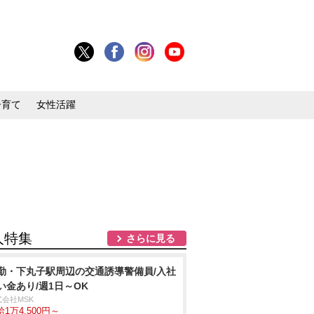
子育て
女性活躍
人特集
さらに見る
勤・下丸子駅周辺の交通誘導警備員/入社
い金あり/週1日～OK
式会社MSK
1万4,500円～