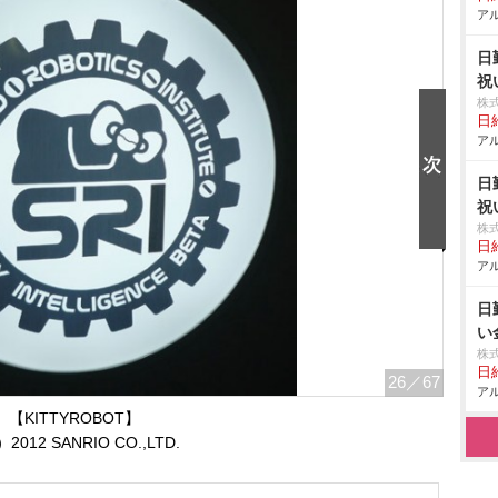
アル
日
祝
株
日給
アル
日
祝
株
日給
アル
日
い
株
日給
26
／67
アル
【KITTYROBOT】
2012 SANRIO CO.,LTD.