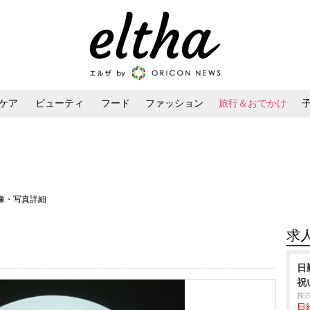
ケア
ビューティ
フード
ファッション
旅行＆おでかけ
ンケア
ダイエット・ボディケア
ヘアスタイル・ヘアアレンジ
画像・写真詳細
求
日
祝
株
日給