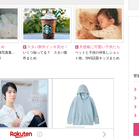
とめ
スタバ新作イッキ見せ！
天使級に可愛い子供たち
猫写真集…
いくつ知ってる？ スタバ新
ペットと子供の仲良しショッ
リ
作まとめ
ト他、SNS話題キッズまとめ
登