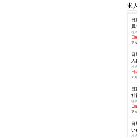
求
日
員
株
日給
アル
日
入
株
日給
アル
日
社
株
日給
アル
日
い
株