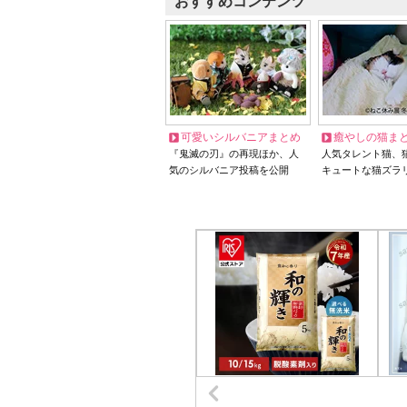
おすすめコンテンツ
可愛いシルバニアまとめ
癒やしの猫ま
『鬼滅の刃』の再現ほか、人
人気タレント猫、
気のシルバニア投稿を公開
キュートな猫ズラ