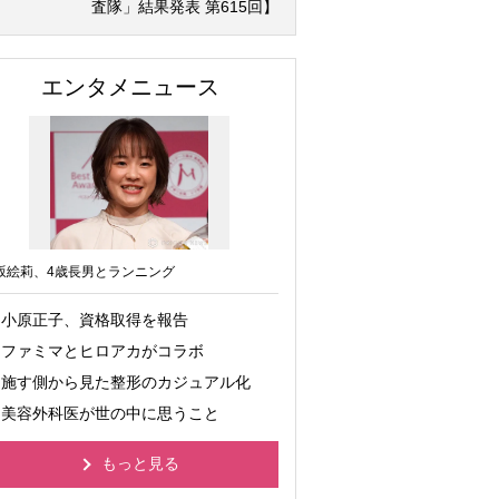
査隊」結果発表 第615回】
エンタメニュース
坂絵莉、4歳長男とランニング
小原正子、資格取得を報告
ファミマとヒロアカがコラボ
施す側から見た整形のカジュアル化
美容外科医が世の中に思うこと
もっと見る