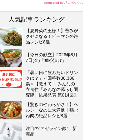
sponsored by 求人ボックス
人気記事ランキング
【夏野菜の王様！】苦みが
クセになる！ピーマンの絶
品レシピ8選
【今日の献立】2026年8月
7日(金)「鯛茶漬け」
「暑い日に飲みたいドリン
クは？」＜回答数38,386
票＞【教えて！ みんなの
衣食住「みんなの暮らし調
査隊」結果発表 第614回】
【驚きのやわらかさ！】ヘ
ルシーなのに大満足！鶏む
ね肉の絶品レシピ8選
注目の“アゼライン酸”、新
商品