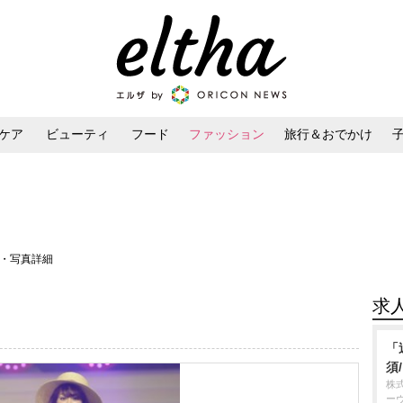
ケア
ビューティ
フード
ファッション
旅行＆おでかけ
ンケア
ダイエット・ボディケア
ヘアスタイル・ヘアアレンジ
像・写真詳細
求
「
須
株
ー