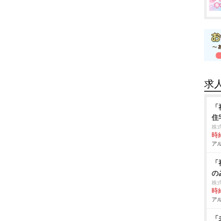
求
「
住
株
時給
アル
「
の
株
時給
アル
「