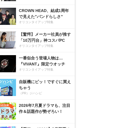
CROWN HEAD、結成1周年
で見えた”バンドらしさ”
オリコンタイアップ特集
【驚愕】メーカー社員が推す
「10万円台」神コスパPC
オリコンタイアップ特集
一番似合う登場人物は…
『VIVANT』限定ウオッチ
オリコンタイアップ特集
自販機にピッ！ですぐに買え
ちゃう
（PR）ジハンピ
2026年7月夏ドラマも、注目
作＆話題作が勢ぞろい！