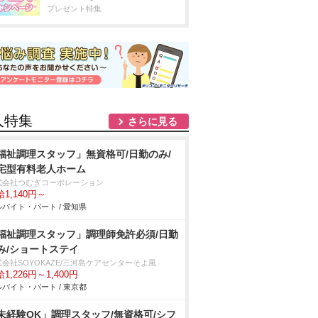
プレゼント特集
人特集
さらに見る
福祉調理スタッフ」無資格可/日勤のみ/
宅型有料老人ホーム
式会社つむぎコーポレーション
1,140円～
バイト・パート / 愛知県
福祉調理スタッフ」調理師免許必須/日勤
み/ショートステイ
式会社SOYOKAZE/三河島ケアセンターそよ風
1,226円～1,400円
バイト・パート / 東京都
未経験OK」調理スタッフ/無資格可/シフ