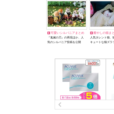
可愛いシルバニアまとめ
癒やしの猫ま
『鬼滅の刃』の再現ほか、人
人気タレント猫、
気のシルバニア投稿を公開
キュートな猫ズラ