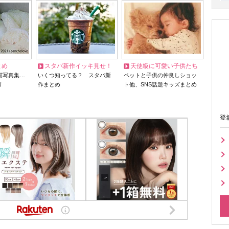
とめ
スタバ新作イッキ見せ！
天使級に可愛い子供たち
猫写真集…
いくつ知ってる？ スタバ新
ペットと子供の仲良しショッ
リ
作まとめ
ト他、SNS話題キッズまとめ
登