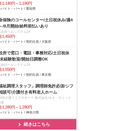
1,140円～1,190円
バイト・パート / 愛知県
命保険のコールセンター/土日祝休み/週4
～/8月開始/給料前払いあり
式会社ベルシステム24
1,450円
バイト・パート / 契約社員 / 大阪府
役所で窓口・電話・事務対応/土日祝休
/未経験歓迎/開始日調整OK
式会社ベルシステム24
1,550円
バイト・パート / 契約社員 / 東京都
福祉調理スタッフ」調理師免許必須/シフ
相談可/介護付き有料老人ホーム
LSOK介護ライフサポート 株式会社/ネオ・サミット
河原
1,280円～1,290円
バイト・パート / 神奈川県
続きはこちら