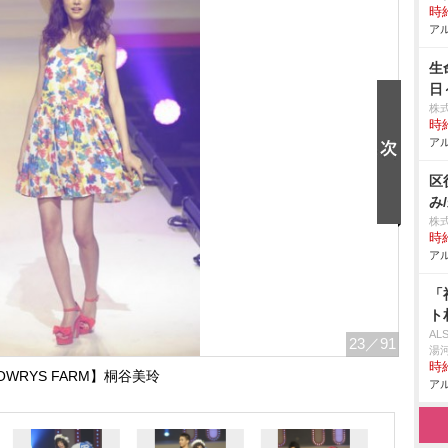
時給
アル
生
日
株
時給
アル
区
み
株
時給
アル
「
ト
A
23
／91
湯
時給
OWRYS FARM】桐谷美玲
アル