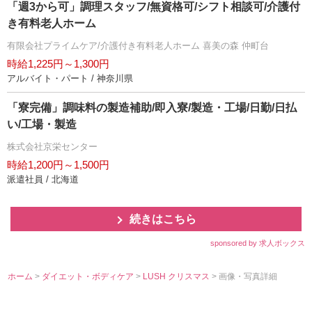
「週3から可」調理スタッフ/無資格可/シフト相談可/介護付
き有料老人ホーム
有限会社プライムケア/介護付き有料老人ホーム 喜美の森 仲町台
時給1,225円～1,300円
アルバイト・パート / 神奈川県
「寮完備」調味料の製造補助/即入寮/製造・工場/日勤/日払
い/工場・製造
株式会社京栄センター
時給1,200円～1,500円
派遣社員 / 北海道
続きはこちら
sponsored by 求人ボックス
ホーム
>
ダイエット・ボディケア
>
LUSH クリスマス
> 画像・写真詳細