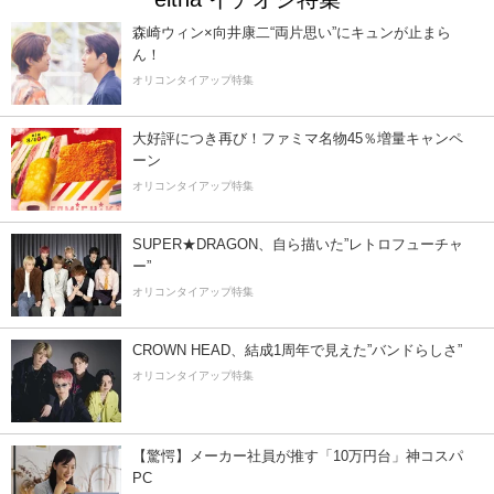
森崎ウィン×向井康二“両片思い”にキュンが止まら
ん！
オリコンタイアップ特集
大好評につき再び！ファミマ名物45％増量キャンペ
ーン
オリコンタイアップ特集
SUPER★DRAGON、自ら描いた”レトロフューチャ
ー”
オリコンタイアップ特集
CROWN HEAD、結成1周年で見えた”バンドらしさ”
オリコンタイアップ特集
【驚愕】メーカー社員が推す「10万円台」神コスパ
PC