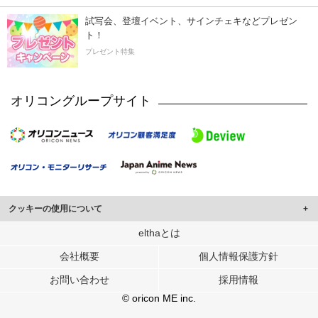
試写会、登壇イベント、サインチェキなどプレゼン
ト！
プレゼント特集
オリコングループサイト
クッキーの使用について
このサイトでは Cookie を使用して、ユーザーに合わせたコンテンツや広告の
elthaとは
表示、ソーシャル メディア機能の提供、広告の表示回数やクリック数の測定を
会社概要
個人情報保護方針
行っています。
また、ユーザーによるサイトの利用状況についても情報を収集し、ソーシャル
お問い合わせ
採用情報
メディアや広告配信、データ解析の各パートナーに提供しています。
各パートナーは、この情報とユーザーが各パートナーに提供した他の情報や、
© oricon ME inc.
ユーザーが各パートナーのサービスを使用したときに収集した他の情報を組み
合わせて使用することがあります。