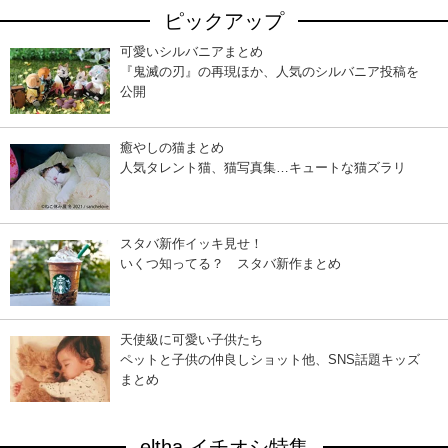
ピックアップ
可愛いシルバニアまとめ
『鬼滅の刃』の再現ほか、人気のシルバニア投稿を
公開
癒やしの猫まとめ
人気タレント猫、猫写真集…キュートな猫ズラリ
スタバ新作イッキ見せ！
いくつ知ってる？ スタバ新作まとめ
天使級に可愛い子供たち
ペットと子供の仲良しショット他、SNS話題キッズ
まとめ
eltha イチオシ特集