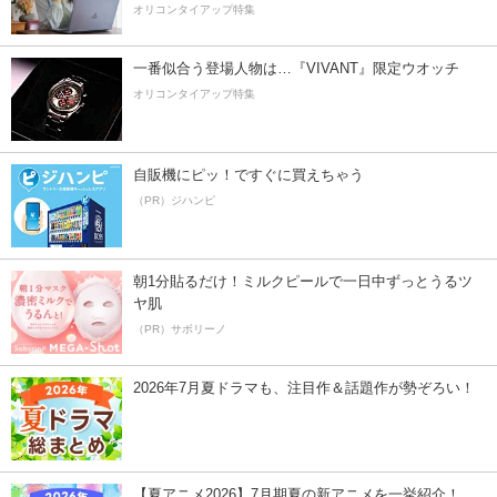
オリコンタイアップ特集
一番似合う登場人物は…『VIVANT』限定ウオッチ
オリコンタイアップ特集
自販機にピッ！ですぐに買えちゃう
（PR）ジハンピ
朝1分貼るだけ！ミルクピールで一日中ずっとうるツ
ヤ肌
（PR）サボリーノ
2026年7月夏ドラマも、注目作＆話題作が勢ぞろい！
【夏アニメ2026】7月期夏の新アニメを一挙紹介！