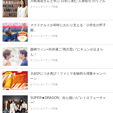
川島海荷さんと学ぶ 日常に潜む“人身取引”のリアル
オリコンタイアップ特集
マクドナルドが40年にわたり支える「小学生の甲子
園」
オリコンタイアップ特集
森崎ウィン×向井康二“両片思い”にキュンが止まら
ん！
オリコンタイアップ特集
大好評につき再び！ファミマ名物45％増量キャンペ
ーン
オリコンタイアップ特集
SUPER★DRAGON、自ら描いた”レトロフューチャ
ー”
オリコンタイアップ特集