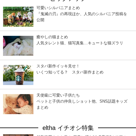
可愛いシルバニアまとめ
『鬼滅の刃』の再現ほか、人気のシルバニア投稿を
公開
癒やしの猫まとめ
人気タレント猫、猫写真集…キュートな猫ズラリ
スタバ新作イッキ見せ！
いくつ知ってる？ スタバ新作まとめ
天使級に可愛い子供たち
ペットと子供の仲良しショット他、SNS話題キッズ
まとめ
eltha イチオシ特集