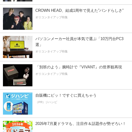
CROWN HEAD、結成1周年で見えた”バンドらしさ”
オリコンタイアップ特集
パソコンメーカー社員が本気で選ぶ「10万円台PC3
選」
オリコンタイアップ特集
「別班のよう」腕時計で『VIVANT』の世界観再現
オリコンタイアップ特集
自販機にピッ！ですぐに買えちゃう
（PR）ジハンピ
2026年7月夏ドラマも、注目作＆話題作が勢ぞろい！