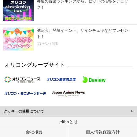
毎週の音楽ランキングから、ヒットの推移をチェッ
ク！
試写会、登壇イベント、サインチェキなどプレゼン
ト！
プレゼント特集
オリコングループサイト
クッキーの使用について
このサイトでは Cookie を使用して、ユーザーに合わせたコンテンツや広告の
elthaとは
表示、ソーシャル メディア機能の提供、広告の表示回数やクリック数の測定を
会社概要
個人情報保護方針
行っています。