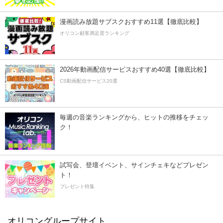
漫画読み放題サブスクおすすめ11選【徹底比較】
オリコン顧客満足度ランキング
2026年動画配信サービスおすすめ40選【徹底比較】
CS動画配信サービス20選
毎週の音楽ランキングから、ヒットの推移をチェッ
ク！
試写会、登壇イベント、サインチェキなどプレゼン
ト！
プレゼント特集
オリコングループサイト