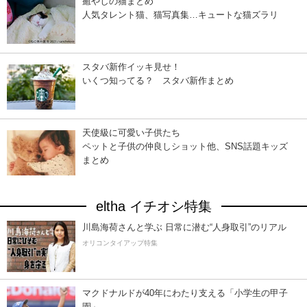
癒やしの猫まとめ
人気タレント猫、猫写真集…キュートな猫ズラリ
スタバ新作イッキ見せ！
いくつ知ってる？ スタバ新作まとめ
天使級に可愛い子供たち
ペットと子供の仲良しショット他、SNS話題キッズ
まとめ
eltha イチオシ特集
川島海荷さんと学ぶ 日常に潜む“人身取引”のリアル
オリコンタイアップ特集
マクドナルドが40年にわたり支える「小学生の甲子
園」