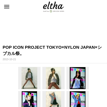
POP ICON PROJECT TOKYO×NYLON JAPAN×シ
ブカル祭。
2013-10-21