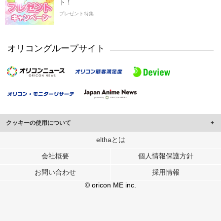
ト！
プレゼント特集
オリコングループサイト
クッキーの使用について
このサイトでは Cookie を使用して、ユーザーに合わせたコンテンツや広告の
elthaとは
表示、ソーシャル メディア機能の提供、広告の表示回数やクリック数の測定を
会社概要
個人情報保護方針
行っています。
また、ユーザーによるサイトの利用状況についても情報を収集し、ソーシャル
お問い合わせ
採用情報
メディアや広告配信、データ解析の各パートナーに提供しています。
各パートナーは、この情報とユーザーが各パートナーに提供した他の情報や、
© oricon ME inc.
ユーザーが各パートナーのサービスを使用したときに収集した他の情報を組み
合わせて使用することがあります。