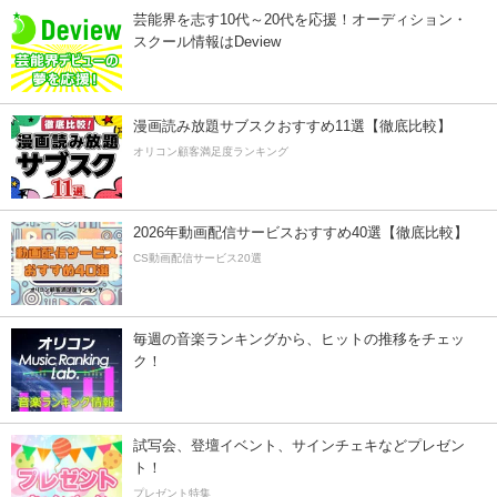
芸能界を志す10代～20代を応援！オーディション・
スクール情報はDeview
漫画読み放題サブスクおすすめ11選【徹底比較】
オリコン顧客満足度ランキング
2026年動画配信サービスおすすめ40選【徹底比較】
CS動画配信サービス20選
毎週の音楽ランキングから、ヒットの推移をチェッ
ク！
試写会、登壇イベント、サインチェキなどプレゼン
ト！
プレゼント特集