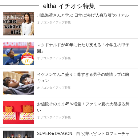
eltha イチオシ特集
川島海荷さんと学ぶ 日常に潜む“人身取引”のリアル
オリコンタイアップ特集
マクドナルドが40年にわたり支える「小学生の甲子
園」
オリコンタイアップ特集
イケメンてんこ盛り！尊すぎる男子の純情ラブに胸
キュン
オリコンタイアップ特集
お値段そのまま45％増量！ファミマ夏の大盤振る舞
い
オリコンタイアップ特集
SUPER★DRAGON、自ら描いた”レトロフューチャ