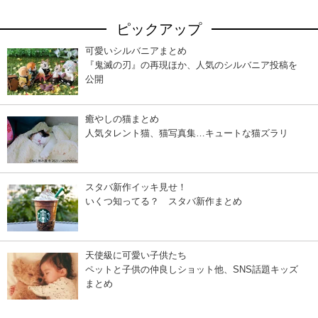
ピックアップ
可愛いシルバニアまとめ
『鬼滅の刃』の再現ほか、人気のシルバニア投稿を
公開
癒やしの猫まとめ
人気タレント猫、猫写真集…キュートな猫ズラリ
スタバ新作イッキ見せ！
いくつ知ってる？ スタバ新作まとめ
天使級に可愛い子供たち
ペットと子供の仲良しショット他、SNS話題キッズ
まとめ