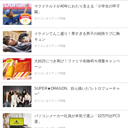
マクドナルドが40年にわたり支える「小学生の甲子
園」
オリコンタイアップ特集
イケメンてんこ盛り！尊すぎる男子の純情ラブに胸
キュン
オリコンタイアップ特集
大好評につき再び！ファミマ名物45％増量キャンペ
ーン
オリコンタイアップ特集
SUPER★DRAGON、自ら描いた”レトロフューチャ
ー”
オリコンタイアップ特集
パソコンメーカー社員が本気で選ぶ「10万円台PC3
選」