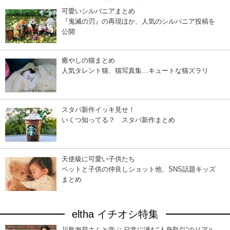
可愛いシルバニアまとめ
『鬼滅の刃』の再現ほか、人気のシルバニア投稿を
公開
癒やしの猫まとめ
人気タレント猫、猫写真集…キュートな猫ズラリ
スタバ新作イッキ見せ！
いくつ知ってる？ スタバ新作まとめ
天使級に可愛い子供たち
ペットと子供の仲良しショット他、SNS話題キッズ
まとめ
eltha イチオシ特集
川島海荷さんと学ぶ 日常に潜む“人身取引”のリアル