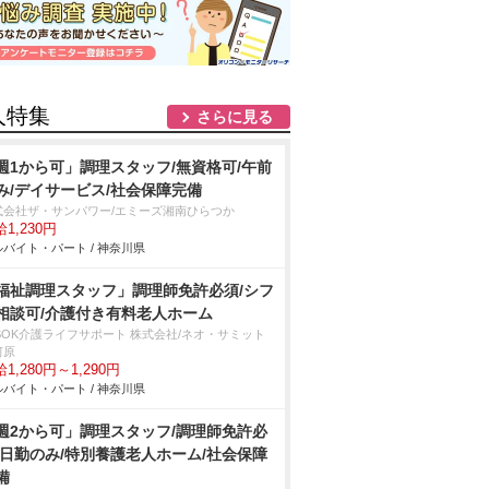
人特集
さらに見る
週1から可」調理スタッフ/無資格可/午前
み/デイサービス/社会保障完備
式会社ザ・サンパワー/エミーズ湘南ひらつか
1,230円
バイト・パート / 神奈川県
福祉調理スタッフ」調理師免許必須/シフ
相談可/介護付き有料老人ホーム
LSOK介護ライフサポート 株式会社/ネオ・サミット
河原
1,280円～1,290円
バイト・パート / 神奈川県
週2から可」調理スタッフ/調理師免許必
/日勤のみ/特別養護老人ホーム/社会保障
備