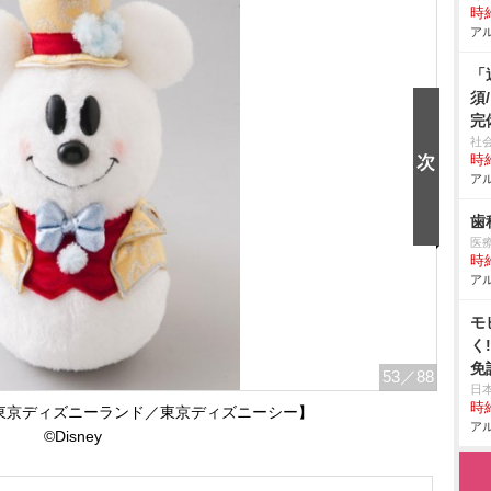
時給
アル
「
須
完
社
時給
アル
歯
医
時給
アル
モ
く
免
53
／88
日
時給
【東京ディズニーランド／東京ディズニーシー】
アル
©Disney