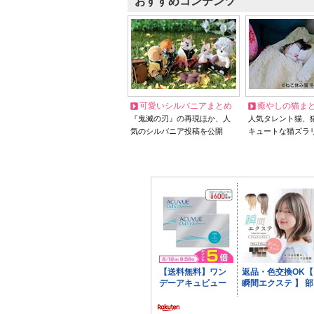
おすすめコンテンツ
可愛いシルバニアまとめ
癒やしの猫ま
『鬼滅の刃』の再現ほか、人
人気タレント猫、
気のシルバニア投稿を公開
キュートな猫ズラ