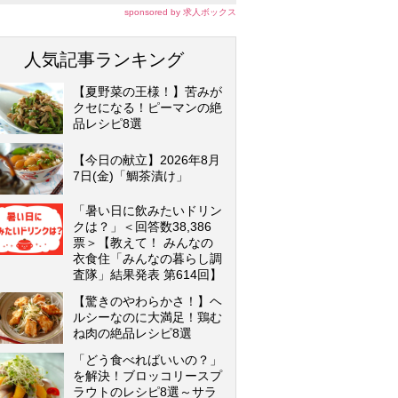
sponsored by 求人ボックス
人気記事ランキング
【夏野菜の王様！】苦みが
クセになる！ピーマンの絶
品レシピ8選
【今日の献立】2026年8月
7日(金)「鯛茶漬け」
「暑い日に飲みたいドリン
クは？」＜回答数38,386
票＞【教えて！ みんなの
衣食住「みんなの暮らし調
査隊」結果発表 第614回】
【驚きのやわらかさ！】ヘ
ルシーなのに大満足！鶏む
ね肉の絶品レシピ8選
「どう食べればいいの？」
を解決！ブロッコリースプ
ラウトのレシピ8選～サラ