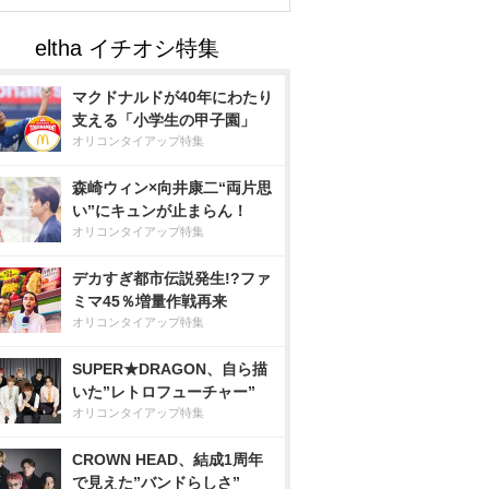
マクドナルドが40年にわたり
支える「小学生の甲子園」
オリコンタイアップ特集
森崎ウィン×向井康二“両片思
い”にキュンが止まらん！
オリコンタイアップ特集
デカすぎ都市伝説発生!?ファ
ミマ45％増量作戦再来
オリコンタイアップ特集
SUPER★DRAGON、自ら描
いた”レトロフューチャー”
オリコンタイアップ特集
CROWN HEAD、結成1周年
で見えた”バンドらしさ”