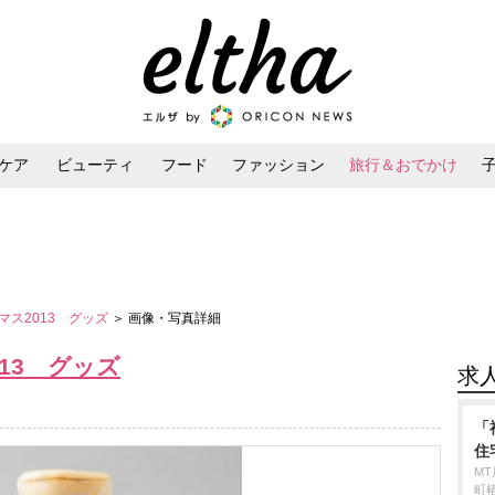
ケア
ビューティ
フード
ファッション
旅行＆おでかけ
ンケア
ダイエット・ボディケア
ヘアスタイル・ヘアアレンジ
マス2013 グッズ
＞ 画像・写真詳細
13 グッズ
求
「
住
M
町椿