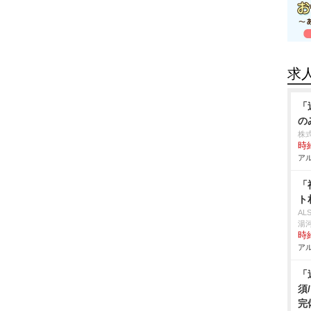
求
「
の
株
時給
アル
「
ト
A
湯
時給
アル
「
須
完