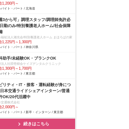
1,200円～
バイト・パート / 北海道
週3から可」調理スタッフ/調理師免許必
/日勤のみ/特別養護老人ホーム/社会保障
備
会福祉法人湘光会/特別養護老人ホーム まほろばの家
1,225円～1,300円
バイト・パート / 神奈川県
科助手/未経験OK・ブランクOK
療法人社団壱樹会ケイズデンタルクリニック
1,300円～1,700円
バイト・パート / 東京都
ビリティ・IT・接客・運転経験が身につ
!日本交通ライドシェアインターン/普通
許OK/20代活躍中
本交通株式会社
2,000円～
バイト・パート / 新卒・インターン / 東京都
続きはこちら