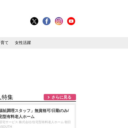
子育て
女性活躍
人特集
さらに見る
福祉調理スタッフ」無資格可/日勤のみ/
宅型有料老人ホーム
T居宅サービス 株式会社/住宅型有料老人ホーム 朝日
SOUTH