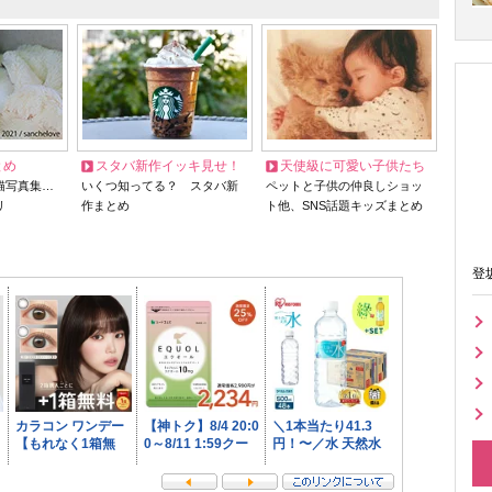
とめ
スタバ新作イッキ見せ！
天使級に可愛い子供たち
猫写真集…
いくつ知ってる？ スタバ新
ペットと子供の仲良しショッ
リ
作まとめ
ト他、SNS話題キッズまとめ
登