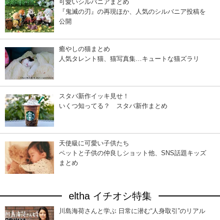
可愛いシルバニアまとめ
『鬼滅の刃』の再現ほか、人気のシルバニア投稿を
公開
癒やしの猫まとめ
人気タレント猫、猫写真集…キュートな猫ズラリ
スタバ新作イッキ見せ！
いくつ知ってる？ スタバ新作まとめ
天使級に可愛い子供たち
ペットと子供の仲良しショット他、SNS話題キッズ
まとめ
eltha イチオシ特集
川島海荷さんと学ぶ 日常に潜む“人身取引”のリアル