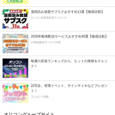
漫画読み放題サブスクおすすめ11選【徹底比較】
オリコン顧客満足度ランキング
2026年動画配信サービスおすすめ40選【徹底比較】
CS動画配信サービス20選
毎週の音楽ランキングから、ヒットの推移をチェッ
ク！
試写会、登壇イベント、サインチェキなどプレゼン
ト！
プレゼント特集
オリコングループサイト