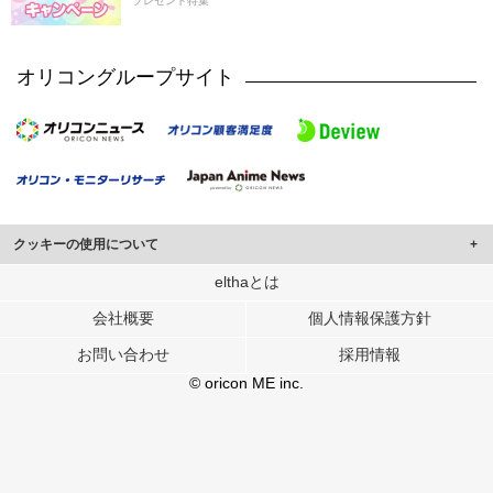
プレゼント特集
オリコングループサイト
クッキーの使用について
このサイトでは Cookie を使用して、ユーザーに合わせたコンテンツや広告の
elthaとは
表示、ソーシャル メディア機能の提供、広告の表示回数やクリック数の測定を
会社概要
個人情報保護方針
行っています。
また、ユーザーによるサイトの利用状況についても情報を収集し、ソーシャル
お問い合わせ
採用情報
メディアや広告配信、データ解析の各パートナーに提供しています。
各パートナーは、この情報とユーザーが各パートナーに提供した他の情報や、
© oricon ME inc.
ユーザーが各パートナーのサービスを使用したときに収集した他の情報を組み
合わせて使用することがあります。