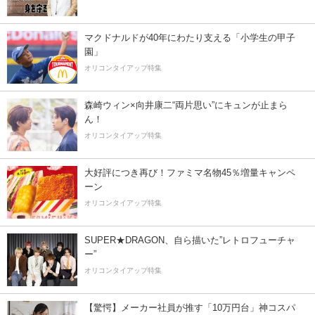
マクドナルドが40年にわたり支える「小学生の甲子
園」
オリコンタイアップ特集
森崎ウィン×向井康二“両片思い”にキュンが止まら
ん！
オリコンタイアップ特集
大好評につき再び！ファミマ名物45％増量キャンペ
ーン
オリコンタイアップ特集
SUPER★DRAGON、自ら描いた”レトロフューチャ
ー”
オリコンタイアップ特集
【驚愕】メーカー社員が推す「10万円台」神コスパ