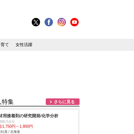
子育て
女性活躍
人特集
さらに見る
材用接着剤の研究開発/化学分析
DB株式会社
1,750円～1,800円
社員 / 北海道