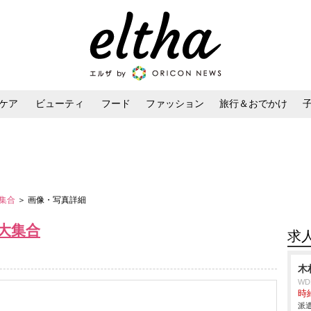
ケア
ビューティ
フード
ファッション
旅行＆おでかけ
ンケア
ダイエット・ボディケア
ヘアスタイル・ヘアアレンジ
大集合
＞ 画像・写真詳細
大集合
求
木
W
時給
派遣