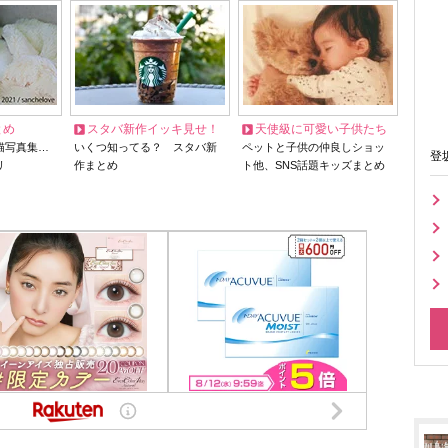
とめ
スタバ新作イッキ見せ！
天使級に可愛い子供たち
猫写真集…
いくつ知ってる？ スタバ新
ペットと子供の仲良しショッ
登
リ
作まとめ
ト他、SNS話題キッズまとめ