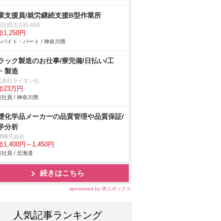
業支援員/就労継続支援B型作業所
社団法人ELASS
1,250円
バイト・パート / 神奈川県
ラック製造のお仕事/寮完備/日払い/工
・製造
式会社ライオン社
給23万円
社員 / 神奈川県
礎化学品メーカーの品質管理や品質保証/
学分析
DB株式会社
1,400円～1,450円
社員 / 北海道
続きはこちら
sponsored by 求人ボックス
人気記事ランキング