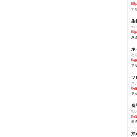
時給
アル
生
W
時給
派遣
ホ
有
時給
アル
フ
ス
時給
アル
食
W
時給
派遣
抽