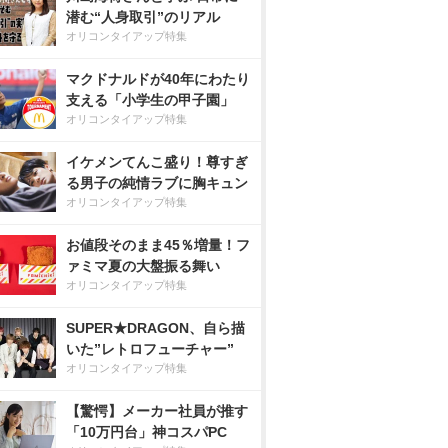
潜む“人身取引”のリアル
オリコンタイアップ特集
マクドナルドが40年にわたり
支える「小学生の甲子園」
オリコンタイアップ特集
イケメンてんこ盛り！尊すぎ
る男子の純情ラブに胸キュン
オリコンタイアップ特集
お値段そのまま45％増量！フ
ァミマ夏の大盤振る舞い
オリコンタイアップ特集
SUPER★DRAGON、自ら描
いた”レトロフューチャー”
オリコンタイアップ特集
【驚愕】メーカー社員が推す
「10万円台」神コスパPC