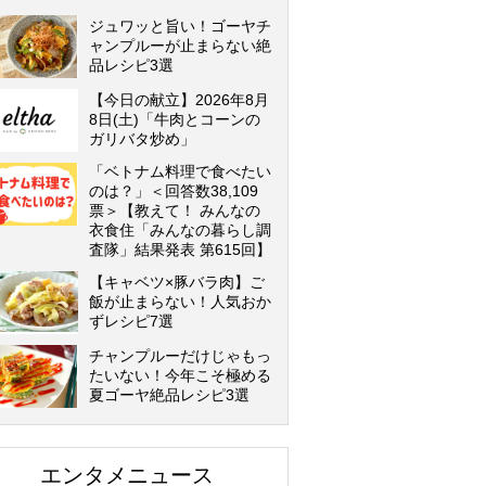
ジュワッと旨い！ゴーヤチ
ャンプルーが止まらない絶
品レシピ3選
【今日の献立】2026年8月
8日(土)「牛肉とコーンの
ガリバタ炒め」
「ベトナム料理で食べたい
のは？」＜回答数38,109
票＞【教えて！ みんなの
衣食住「みんなの暮らし調
査隊」結果発表 第615回】
【キャベツ×豚バラ肉】ご
飯が止まらない！人気おか
ずレシピ7選
チャンプルーだけじゃもっ
たいない！今年こそ極める
夏ゴーヤ絶品レシピ3選
エンタメニュース