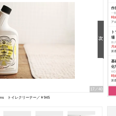
作
一般
時給
アル
ト
場
株
月
派遣
基
化
W
時給
派遣
17
／40
atkins トイレクリーナー／￥945