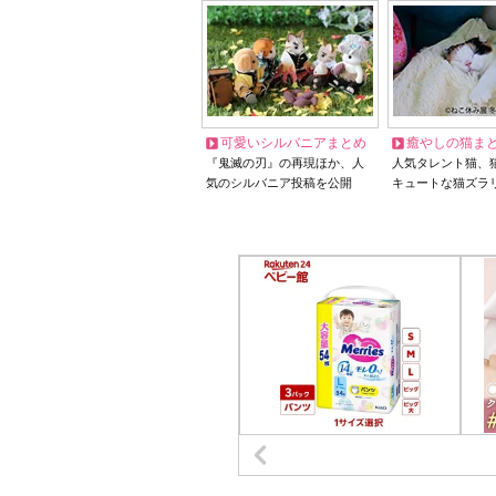
可愛いシルバニアまとめ
癒やしの猫ま
『鬼滅の刃』の再現ほか、人
人気タレント猫、
気のシルバニア投稿を公開
キュートな猫ズラ