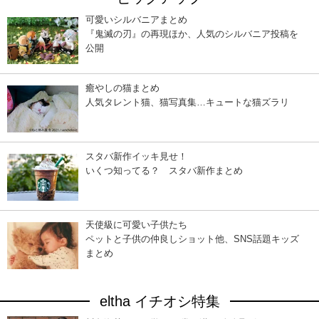
可愛いシルバニアまとめ
『鬼滅の刃』の再現ほか、人気のシルバニア投稿を
公開
癒やしの猫まとめ
人気タレント猫、猫写真集…キュートな猫ズラリ
スタバ新作イッキ見せ！
いくつ知ってる？ スタバ新作まとめ
天使級に可愛い子供たち
ペットと子供の仲良しショット他、SNS話題キッズ
まとめ
eltha イチオシ特集