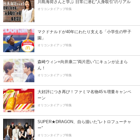
川島海荷さんと学ぶ 日常に潜む“人身取引”のリアル
オリコンタイアップ特集
マクドナルドが40年にわたり支える「小学生の甲子
園」
オリコンタイアップ特集
森崎ウィン×向井康二“両片思い”にキュンが止まら
ん！
オリコンタイアップ特集
大好評につき再び！ファミマ名物45％増量キャンペ
ーン
オリコンタイアップ特集
SUPER★DRAGON、自ら描いた”レトロフューチャ
ー”
オリコンタイアップ特集