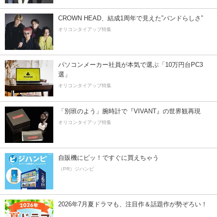
CROWN HEAD、結成1周年で見えた”バンドらしさ”
オリコンタイアップ特集
パソコンメーカー社員が本気で選ぶ「10万円台PC3
選」
オリコンタイアップ特集
「別班のよう」腕時計で『VIVANT』の世界観再現
オリコンタイアップ特集
自販機にピッ！ですぐに買えちゃう
（PR）ジハンピ
2026年7月夏ドラマも、注目作＆話題作が勢ぞろい！