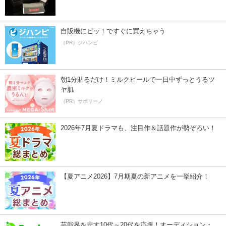
自販機にピッ！ですぐに買えちゃう
（PR）ジハンピ
朝1分貼るだけ！ミルクピールで一日中ずっとうるツ
ヤ肌
（PR）サボリーノ
2026年7月夏ドラマも、注目作＆話題作が勢ぞろい！
【夏アニメ2026】7月期夏の新アニメを一挙紹介！
芸能界を志す10代～20代を応援！オーディション・