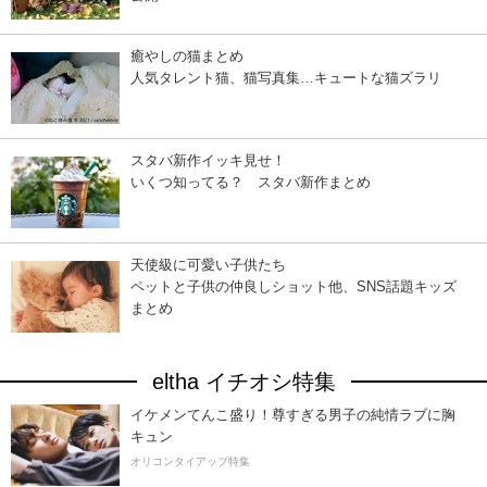
癒やしの猫まとめ
人気タレント猫、猫写真集…キュートな猫ズラリ
スタバ新作イッキ見せ！
いくつ知ってる？ スタバ新作まとめ
天使級に可愛い子供たち
ペットと子供の仲良しショット他、SNS話題キッズ
まとめ
eltha イチオシ特集
イケメンてんこ盛り！尊すぎる男子の純情ラブに胸
キュン
オリコンタイアップ特集