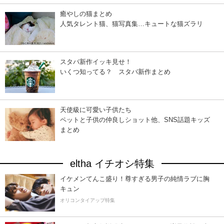
癒やしの猫まとめ
人気タレント猫、猫写真集…キュートな猫ズラリ
スタバ新作イッキ見せ！
いくつ知ってる？ スタバ新作まとめ
天使級に可愛い子供たち
ペットと子供の仲良しショット他、SNS話題キッズ
まとめ
eltha イチオシ特集
イケメンてんこ盛り！尊すぎる男子の純情ラブに胸
キュン
オリコンタイアップ特集