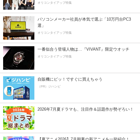
オリコンタイアップ特集
パソコンメーカー社員が本気で選ぶ「10万円台PC3
選」
オリコンタイアップ特集
一番似合う登場人物は…『VIVANT』限定ウオッチ
オリコンタイアップ特集
自販機にピッ！ですぐに買えちゃう
（PR）ジハンピ
2026年7月夏ドラマも、注目作＆話題作が勢ぞろい！
【夏アニメ2026】7月期夏の新アニメを一挙紹介！