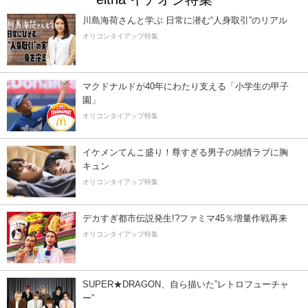
川島海荷さんと学ぶ 日常に潜む“人身取引”のリアル
オリコンタイアップ特集
マクドナルドが40年にわたり支える「小学生の甲子
園」
オリコンタイアップ特集
イケメンてんこ盛り！尊すぎる男子の純情ラブに胸
キュン
オリコンタイアップ特集
デカすぎ都市伝説発生!?ファミマ45％増量作戦再来
オリコンタイアップ特集
SUPER★DRAGON、自ら描いた”レトロフューチャ
ー”