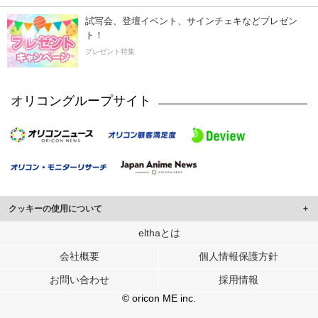
試写会、登壇イベント、サインチェキなどプレゼン
ト！
プレゼント特集
オリコングループサイト
クッキーの使用について
このサイトでは Cookie を使用して、ユーザーに合わせたコンテンツや広告の
elthaとは
表示、ソーシャル メディア機能の提供、広告の表示回数やクリック数の測定を
会社概要
個人情報保護方針
行っています。
また、ユーザーによるサイトの利用状況についても情報を収集し、ソーシャル
お問い合わせ
採用情報
メディアや広告配信、データ解析の各パートナーに提供しています。
各パートナーは、この情報とユーザーが各パートナーに提供した他の情報や、
© oricon ME inc.
ユーザーが各パートナーのサービスを使用したときに収集した他の情報を組み
合わせて使用することがあります。