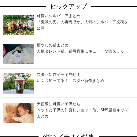
ピックアップ
可愛いシルバニアまとめ
『鬼滅の刃』の再現ほか、人気のシルバニア投稿を
公開
癒やしの猫まとめ
人気タレント猫、猫写真集…キュートな猫ズラリ
スタバ新作イッキ見せ！
いくつ知ってる？ スタバ新作まとめ
天使級に可愛い子供たち
ペットと子供の仲良しショット他、SNS話題キッズ
まとめ
eltha イチオシ特集