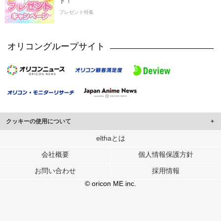
ト！
プレゼント特集
オリコングループサイト
クッキーの使用について
このサイトでは Cookie を使用して、ユーザーに合わせたコンテンツや広告の
elthaとは
表示、ソーシャル メディア機能の提供、広告の表示回数やクリック数の測定を
会社概要
個人情報保護方針
行っています。
また、ユーザーによるサイトの利用状況についても情報を収集し、ソーシャル
お問い合わせ
採用情報
メディアや広告配信、データ解析の各パートナーに提供しています。
各パートナーは、この情報とユーザーが各パートナーに提供した他の情報や、
© oricon ME inc.
ユーザーが各パートナーのサービスを使用したときに収集した他の情報を組み
合わせて使用することがあります。