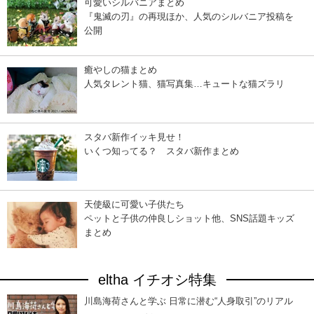
可愛いシルバニアまとめ
『鬼滅の刃』の再現ほか、人気のシルバニア投稿を
公開
癒やしの猫まとめ
人気タレント猫、猫写真集…キュートな猫ズラリ
スタバ新作イッキ見せ！
いくつ知ってる？ スタバ新作まとめ
天使級に可愛い子供たち
ペットと子供の仲良しショット他、SNS話題キッズ
まとめ
eltha イチオシ特集
川島海荷さんと学ぶ 日常に潜む“人身取引”のリアル