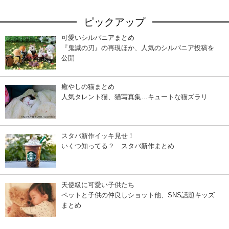
ピックアップ
可愛いシルバニアまとめ
『鬼滅の刃』の再現ほか、人気のシルバニア投稿を
公開
癒やしの猫まとめ
人気タレント猫、猫写真集…キュートな猫ズラリ
スタバ新作イッキ見せ！
いくつ知ってる？ スタバ新作まとめ
天使級に可愛い子供たち
ペットと子供の仲良しショット他、SNS話題キッズ
まとめ