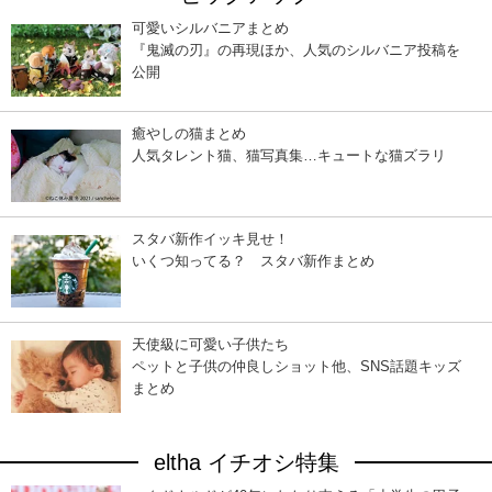
可愛いシルバニアまとめ
『鬼滅の刃』の再現ほか、人気のシルバニア投稿を
公開
癒やしの猫まとめ
人気タレント猫、猫写真集…キュートな猫ズラリ
スタバ新作イッキ見せ！
いくつ知ってる？ スタバ新作まとめ
天使級に可愛い子供たち
ペットと子供の仲良しショット他、SNS話題キッズ
まとめ
eltha イチオシ特集