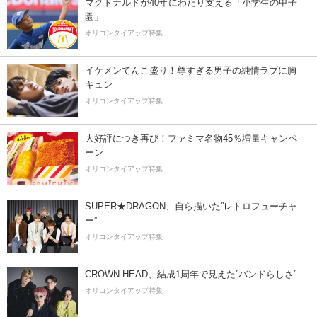
マクドナルドが40年にわたり支える「小学生の甲子
園」
オリコンタイアップ特集
イケメンてんこ盛り！尊すぎる男子の純情ラブに胸
キュン
オリコンタイアップ特集
大好評につき再び！ファミマ名物45％増量キャンペ
ーン
オリコンタイアップ特集
SUPER★DRAGON、自ら描いた”レトロフューチャ
ー”
オリコンタイアップ特集
CROWN HEAD、結成1周年で見えた”バンドらしさ”
オリコンタイアップ特集