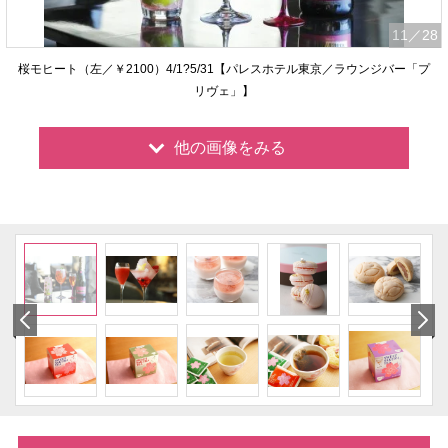
11
／28
桜モヒート（左／￥2100）4/1?5/31【パレスホテル東京／ラウンジバー「プ
リヴェ」】
他の画像をみる