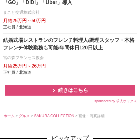
「GO」「DiDi」「Uber」導入
まこと交通株式会社
月給25万円～50万円
正社員 / 北海道
結婚式場レストランのフレンチ料理人/調理スタッフ・本格
フレンチ体験勤務も可能/年間休日120日以上
宮の森フランセス教会
月給25万円～26万円
正社員 / 北海道
続きはこちら
sponsored by 求人ボックス
ホーム
>
グルメ
>
SAKURA COLLECTION
> 画像・写真詳細
ピックアップ