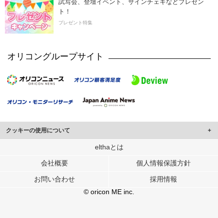
試写会、登壇イベント、サインチェキなどプレゼン
ト！
プレゼント特集
オリコングループサイト
クッキーの使用について
このサイトでは Cookie を使用して、ユーザーに合わせたコンテンツや広告の
elthaとは
表示、ソーシャル メディア機能の提供、広告の表示回数やクリック数の測定を
会社概要
個人情報保護方針
行っています。
また、ユーザーによるサイトの利用状況についても情報を収集し、ソーシャル
お問い合わせ
採用情報
メディアや広告配信、データ解析の各パートナーに提供しています。
各パートナーは、この情報とユーザーが各パートナーに提供した他の情報や、
© oricon ME inc.
ユーザーが各パートナーのサービスを使用したときに収集した他の情報を組み
合わせて使用することがあります。