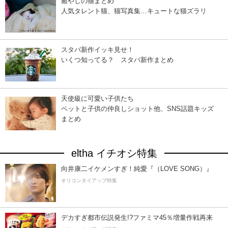
癒やしの猫まとめ
人気タレント猫、猫写真集…キュートな猫ズラリ
スタバ新作イッキ見せ！
いくつ知ってる？ スタバ新作まとめ
天使級に可愛い子供たち
ペットと子供の仲良しショット他、SNS話題キッズ
まとめ
eltha イチオシ特集
向井康二イケメンすぎ！純愛『（LOVE SONG）』
オリコンタイアップ特集
デカすぎ都市伝説発生!?ファミマ45％増量作戦再来