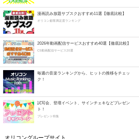
漫画読み放題サブスクおすすめ11選【徹底比較】
オリコン顧客満足度ランキング
2026年動画配信サービスおすすめ40選【徹底比較】
CS動画配信サービス20選
毎週の音楽ランキングから、ヒットの推移をチェッ
ク！
試写会、登壇イベント、サインチェキなどプレゼン
ト！
プレゼント特集
オリコングループサイト