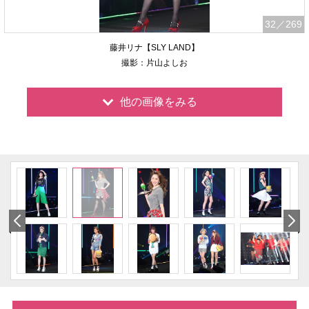
32
／269
藤井リナ【SLY LAND】
撮影：片山よしお
他の画像をみる