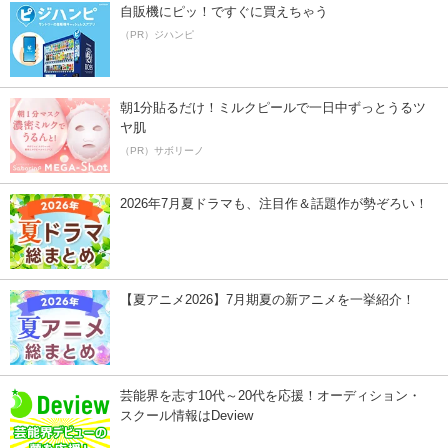
自販機にピッ！ですぐに買えちゃう
（PR）ジハンピ
朝1分貼るだけ！ミルクピールで一日中ずっとうるツ
ヤ肌
（PR）サボリーノ
2026年7月夏ドラマも、注目作＆話題作が勢ぞろい！
【夏アニメ2026】7月期夏の新アニメを一挙紹介！
芸能界を志す10代～20代を応援！オーディション・
スクール情報はDeview