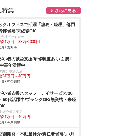
人特集
さらに見る
ックオフィスで活躍「総務・経理」部門
幹部候補/未経験OK
式会社ピットレー
24万円～33万6,000円
員 / 愛知県
がい者の就労支援/研修制度あり/面接1
/中高年活躍中
trio紹介横浜支店
給24万円～40万円
員 / 神奈川県
がい者支援スタッフ・デイサービス/20
～50代活躍中/ブランクOK/無資格・未経
OK
trio紹介横浜支店
給24万円～40万円
員 / 神奈川県
店舗開発・不動産仲介/責任者候補/」/月