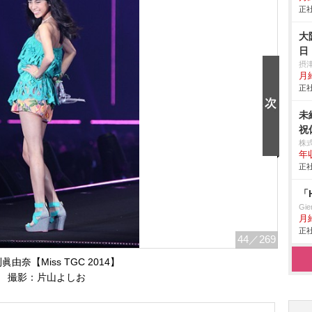
正社
大
日
摂
月給
正社
未
祝
株
年
正社
「
Gi
月
正社
44
／269
眞由奈【Miss TGC 2014】
撮影：片山よしお