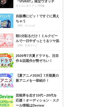
『VIVANT』限定ウオッチ
オリコンタイアップ特集
自販機にピッ！ですぐに買え
ちゃう
（PR）ジハンピ
朝1分貼るだけ！ミルクピー
ルで一日中ずっとうるツヤ肌
（PR）サボリーノ
2026年7月夏ドラマも、注目
作＆話題作が勢ぞろい！
【夏アニメ2026】7月期夏の
新アニメを一挙紹介！
芸能界を志す10代～20代を
応援！オーディション・スク
ール情報はDeview