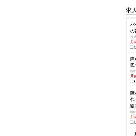
求
バ
の
株
月給
正社
障
回
ko
月
正社
障
代
験
ko
月
正社
「