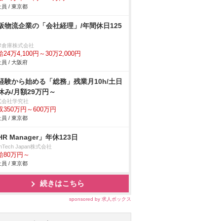
員 / 東京都
阪物流企業の「会社経理」/年間休日125
津倉庫株式会社
24万4,100円～30万2,000円
員 / 大阪府
経験から始める「総務」残業月10h/土日
休み/月額29万円～
式会社学究社
収350万円～600万円
員 / 東京都
HR Manager」年休123日
enTech Japan株式会社
給80万円～
員 / 東京都
続きはこちら
sponsored by 求人ボックス