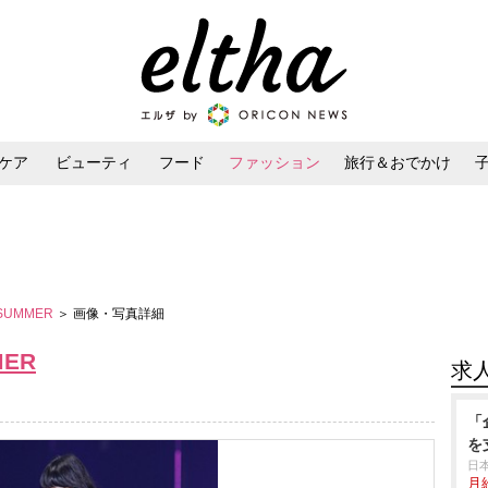
ケア
ビューティ
フード
ファッション
旅行＆おでかけ
ンケア
ダイエット・ボディケア
ヘアスタイル・ヘアアレンジ
／SUMMER
＞ 画像・写真詳細
MER
求
「
を
日
月給