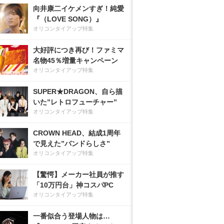
向井康二イケメンすぎ！純愛
『（LOVE SONG）』
オリコンタイアップ特集
大好評につき再び！ファミマ
名物45％増量キャンペーン
オリコンタイアップ特集
SUPER★DRAGON、自ら描
いた”レトロフューチャー”
オリコンタイアップ特集
CROWN HEAD、結成1周年
で見えた”バンドらしさ”
オリコンタイアップ特集
【驚愕】メーカー社員が推す
「10万円台」神コスパPC
オリコンタイアップ特集
一番似合う登場人物は…