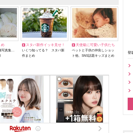
とめ
スタバ新作イッキ見せ！
天使級に可愛い子供たち
猫写真集…
いくつ知ってる？ スタバ新
ペットと子供の仲良しショッ
登
リ
作まとめ
ト他、SNS話題キッズまとめ