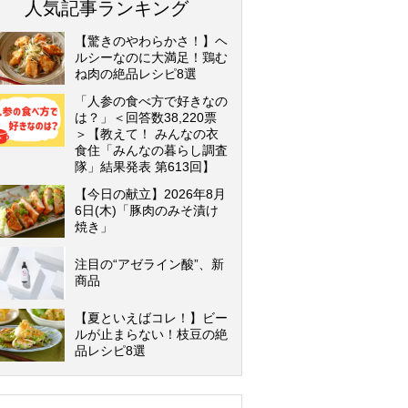
人気記事ランキング
【驚きのやわらかさ！】ヘ
ルシーなのに大満足！鶏む
ね肉の絶品レシピ8選
「人参の食べ方で好きなの
は？」＜回答数38,220票
＞【教えて！ みんなの衣
食住「みんなの暮らし調査
隊」結果発表 第613回】
【今日の献立】2026年8月
6日(木)「豚肉のみそ漬け
焼き」
注目の“アゼライン酸”、新
商品
【夏といえばコレ！】ビー
ルが止まらない！枝豆の絶
品レシピ8選