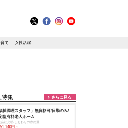
子育て
女性活躍
人特集
さらに見る
福祉調理スタッフ」無資格可/日勤のみ/
宅型有料老人ホーム
式会社光明/しあわせの森徳重
1,140円～