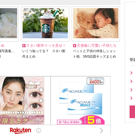
とめ
スタバ新作イッキ見せ！
天使級に可愛い子供たち
猫写真集…
いくつ知ってる？ スタバ新
ペットと子供の仲良しショッ
リ
作まとめ
ト他、SNS話題キッズまとめ
登