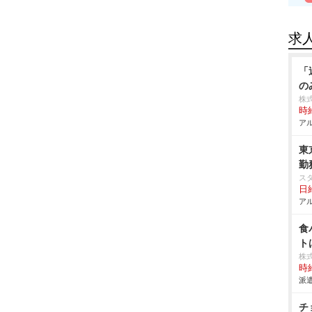
求
「
の
株式
時給
アル
東
勤
ス
日給
アル
食
ト
株
時給
派遣
チ