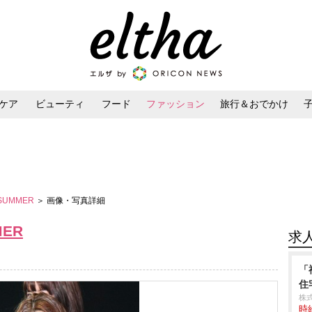
ケア
ビューティ
フード
ファッション
旅行＆おでかけ
ンケア
ダイエット・ボディケア
ヘアスタイル・ヘアアレンジ
／SUMMER
＞ 画像・写真詳細
MER
求
「
住
株
時給