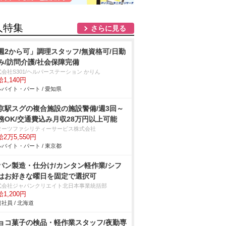
人特集
さらに見る
週2から可」調理スタッフ/無資格可/日勤
み/訪問介護/社会保障完備
会社S301/ヘルパーステーション かりん
1,140円
バイト・パート / 愛知県
京駅スグの複合施設の施設警備/週3回～
務OK/交通費込み月収28万円以上可能
ターツファシリティーサービス株式会社
2万5,550円
バイト・パート / 東京都
パン製造・仕分け/カンタン軽作業/シフ
はお好きな曜日を固定で選択可
式会社ジャパンクリエイト北日本事業統括部
1,200円
社員 / 北海道
ョコ菓子の検品・軽作業スタッフ/夜勤専