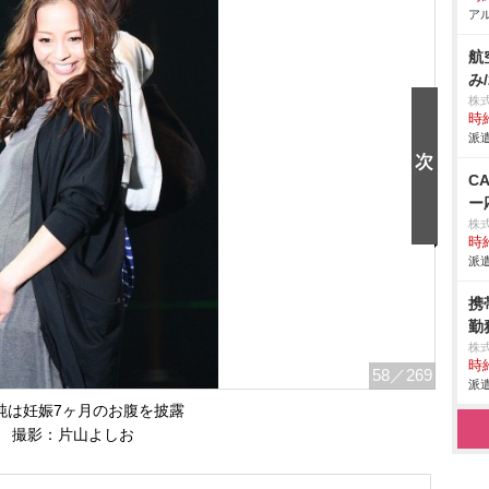
アル
航
み
株
時給
派遣
C
ー
株
時給
派遣
携
勤
株
時給
58
／269
派遣
純は妊娠7ヶ月のお腹を披露
撮影：片山よしお