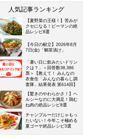
人気記事ランキング
【夏野菜の王様！】苦みが
クセになる！ピーマンの絶
品レシピ8選
【今日の献立】2026年8月
7日(金)「鯛茶漬け」
「暑い日に飲みたいドリン
クは？」＜回答数38,386
票＞【教えて！ みんなの
衣食住「みんなの暮らし調
査隊」結果発表 第614回】
【驚きのやわらかさ！】ヘ
ルシーなのに大満足！鶏む
ね肉の絶品レシピ8選
チャンプルーだけじゃもっ
たいない！今年こそ極める
夏ゴーヤ絶品レシピ3選