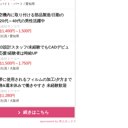
バイト・パート / 愛知県
空機内に取り付ける部品製造/日勤の
/20代～40代の男性活躍中
式会社サンコウ
1,400円～1,500円
社員 / 愛知県
AD設計スタッフ/未経験でもCADデビュ
応援!経験者は時給UP
式会社トーコー
1,500円～1,750円
社員 / 大阪府
帯に使用されるフィルムの加工/夕方まで
務&週末休みで働きやすさ 未経験歓迎
式会社トーコー
1,280円
社員 / 大阪府
続きはこちら
sponsored by 求人ボックス