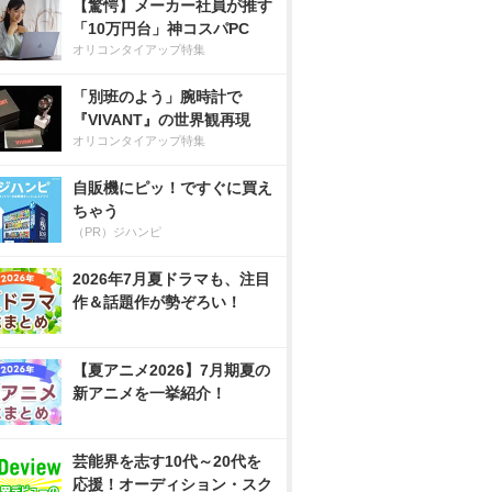
【驚愕】メーカー社員が推す
「10万円台」神コスパPC
オリコンタイアップ特集
「別班のよう」腕時計で
『VIVANT』の世界観再現
オリコンタイアップ特集
自販機にピッ！ですぐに買え
ちゃう
（PR）ジハンピ
2026年7月夏ドラマも、注目
作＆話題作が勢ぞろい！
【夏アニメ2026】7月期夏の
新アニメを一挙紹介！
芸能界を志す10代～20代を
応援！オーディション・スク