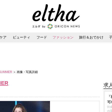
ケア
ビューティ
フード
ファッション
旅行＆おでかけ
ンケア
ダイエット・ボディケア
ヘアスタイル・ヘアアレンジ
／SUMMER
＞ 画像・写真詳細
MER
求
「
可
社
の