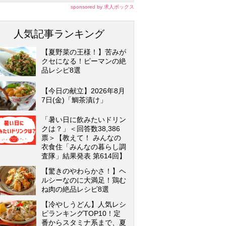
sponsored by 求人ボックス
人気記事ランキング
【夏野菜の王様！】苦みが
クセになる！ピーマンの絶
品レシピ8選
【今日の献立】2026年8月
7日(金)「鯛茶漬け」
「暑い日に飲みたいドリン
クは？」＜回答数38,386
票＞【教えて！ みんなの
衣食住「みんなの暮らし調
査隊」結果発表 第614回】
【驚きのやわらかさ！】ヘ
ルシーなのに大満足！鶏む
ね肉の絶品レシピ8選
【冷やしうどん】人気レシ
ピランキングTOP10！定
番からスタミナ系まで、夏