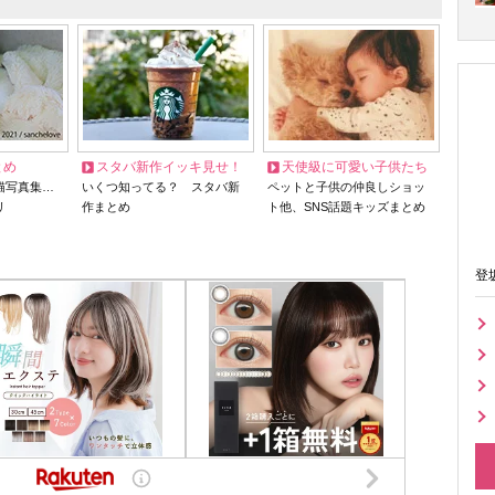
とめ
スタバ新作イッキ見せ！
天使級に可愛い子供たち
猫写真集…
いくつ知ってる？ スタバ新
ペットと子供の仲良しショッ
リ
作まとめ
ト他、SNS話題キッズまとめ
登