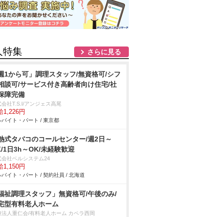
人特集
さらに見る
週1から可」調理スタッフ/無資格可/シフ
相談可/サービス付き高齢者向け住宅/社
保障完備
会社T.S.I/アンジェス高尾
1,226円
バイト・パート / 東京都
熱式タバコのコールセンター/週2日～
K/1日3h～OK/未経験歓迎
式会社ベルシステム24
1,150円
バイト・パート / 契約社員 / 北海道
福祉調理スタッフ」無資格可/午後のみ/
宅型有料老人ホーム
療法人重仁会/有料老人ホーム カペラ西岡