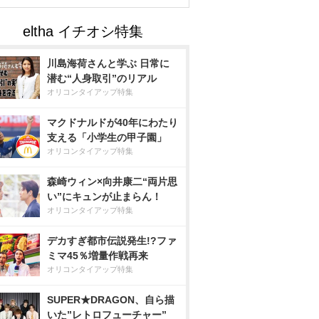
川島海荷さんと学ぶ 日常に
潜む“人身取引”のリアル
オリコンタイアップ特集
マクドナルドが40年にわたり
支える「小学生の甲子園」
オリコンタイアップ特集
森崎ウィン×向井康二“両片思
い”にキュンが止まらん！
オリコンタイアップ特集
デカすぎ都市伝説発生!?ファ
ミマ45％増量作戦再来
オリコンタイアップ特集
SUPER★DRAGON、自ら描
いた”レトロフューチャー”