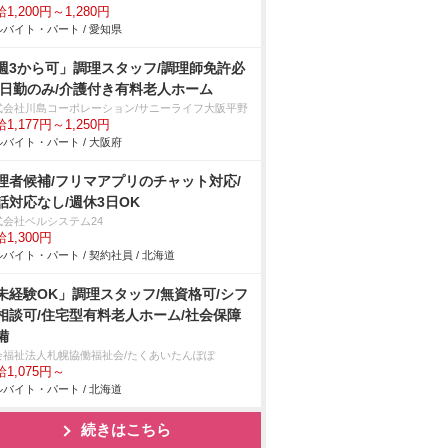
1,200円～1,280円
バイト・パート / 愛知県
週3から可」調理スタッフ/調理師免許必
/日勤のみ/介護付き有料老人ホーム
式会社川島コーポレーション/サニーライフ大阪平野
1,177円～1,250円
バイト・パート / 大阪府
理者候補/フリマアプリのチャット対応/
話対応なし/週休3日OK
式会社ベルシステム24
1,300円
バイト・パート / 契約社員 / 北海道
未経験OK」調理スタッフ/無資格可/シフ
相談可/住宅型有料老人ホーム/社会保障
備
会福祉法人札幌協働福祉会/たくあいたんぽぽ
1,075円～
バイト・パート / 北海道
続きはこちら