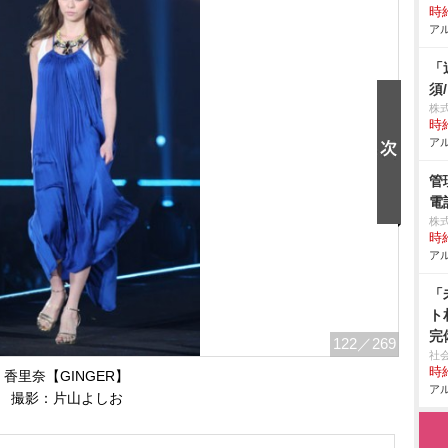
時給
アル
「
須
株
時給
アル
管
電
株
時給
アル
「
ト
完
122
／269
社
時給
香里奈【GINGER】
アル
撮影：片山よしお