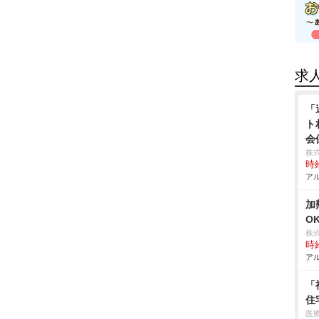
求
「
ト
会
株式
時給
アル
加
O
株
時給
アル
「
住
医